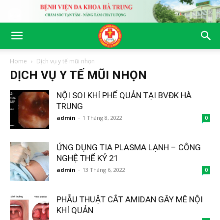
Home
Dịch vụ y tế mũi nhọn
DỊCH VỤ Y TẾ MŨI NHỌN
NỘI SOI KHÍ PHẾ QUẢN TẠI BVĐK HÀ
TRUNG
admin
-
1 Tháng 8, 2022
0
ỨNG DỤNG TIA PLASMA LẠNH – CÔNG
NGHỆ THẾ KỶ 21
admin
-
13 Tháng 6, 2022
0
PHẪU THUẬT CẮT AMIDAN GÂY MÊ NỘI
KHÍ QUẢN