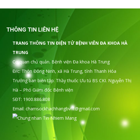
THÔNG TIN LIÊN HỆ
TRANG THÔNG TIN ĐIỆN TỬ BỆNH VIÊN ĐA KHOA HÀ
TRUNG
Cơ quan chủ quản: Bệnh viện Đa khoa Hà Trung
Đ/c: Thôn Đông Ninh, xã Hà Trung, tỉnh Thanh Hóa
Trưởng ban biên tập: Thầy thuốc Ưu tú BS CKI. Nguyễn Thị
Hà – Phó Giám đốc Bệnh viện
SĐT: 1900.886.808
Email: chamsockhachhangbvht@gmail.com