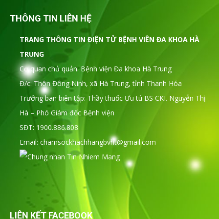
THÔNG TIN LIÊN HỆ
TRANG THÔNG TIN ĐIỆN TỬ BỆNH VIÊN ĐA KHOA HÀ
TRUNG
Cơ quan chủ quản: Bệnh viện Đa khoa Hà Trung
Đ/c: Thôn Đông Ninh, xã Hà Trung, tỉnh Thanh Hóa
Trưởng ban biên tập: Thầy thuốc Ưu tú BS CKI. Nguyễn Thị
Hà – Phó Giám đốc Bệnh viện
SĐT: 1900.886.808
Email: chamsockhachhangbvht@gmail.com
LIÊN KẾT FACEBOOK