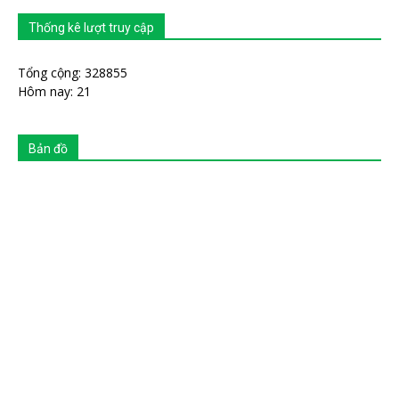
Thống kê lượt truy cập
Tổng cộng: 328855
Hôm nay: 21
Bản đồ