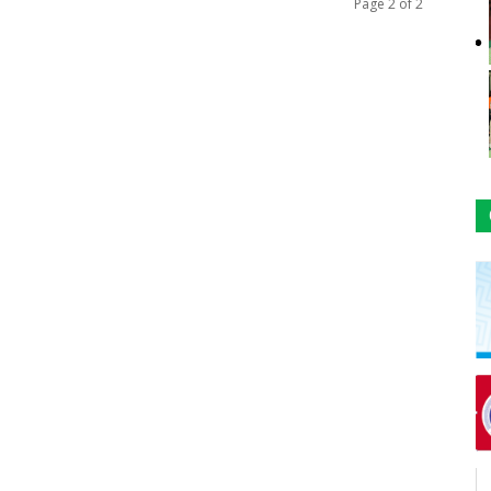
Page 2 of 2