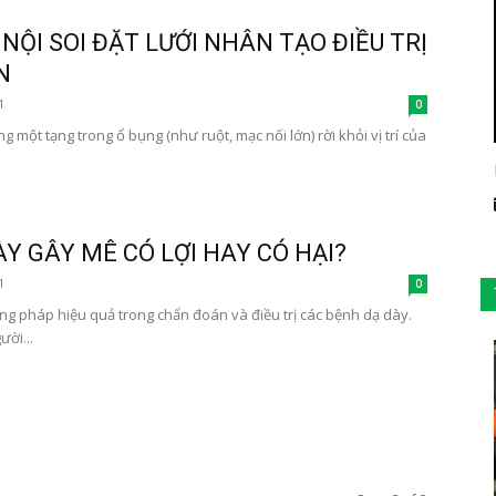
NỘI SOI ĐẶT LƯỚI NHÂN TẠO ĐIỀU TRỊ
N
1
0
ng một tạng trong ổ bụng (như ruột, mạc nối lớn) rời khỏi vị trí của
ÀY GÂY MÊ CÓ LỢI HAY CÓ HẠI?
1
0
ng pháp hiệu quả trong chẩn đoán và điều trị các bệnh dạ dày.
ười...