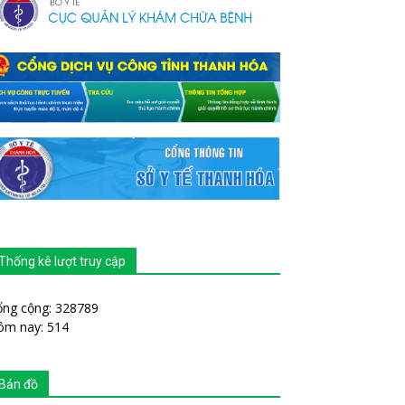
Thống kê lượt truy cập
ổng cộng: 328789
ôm nay: 514
Bản đồ