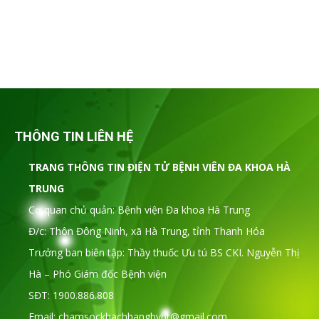
THÔNG TIN LIÊN HỆ
TRANG THÔNG TIN ĐIỆN TỬ BỆNH VIÊN ĐA KHOA HÀ
TRUNG
Cơ quan chủ quản: Bệnh viện Đa khoa Hà Trung
Đ/c: Thôn Đông Ninh, xã Hà Trung, tỉnh Thanh Hóa
Trưởng ban biên tập: Thầy thuốc Ưu tú BS CKI. Nguyễn Thị
Hà – Phó Giám đốc Bệnh viện
SĐT: 1900.886.808
Email: chamsockhachhangbvht@gmail.com