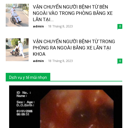
VẬN CHUYỂN NGƯỜI BỆNH TỪ BÊN
NGOÀI VÀO TRONG PHÒNG BẰNG XE
LĂN TẠI...
admin
-
18 Tháng 8, 2023
0
VẬN CHUYỂN NGƯỜI BỆNH TỪ TRONG
PHÒNG RA NGOÀI BẰNG XE LĂN TẠI
KHOA
admin
-
18 Tháng 8, 2023
0
Dịch vụ y tế mũi nhọn