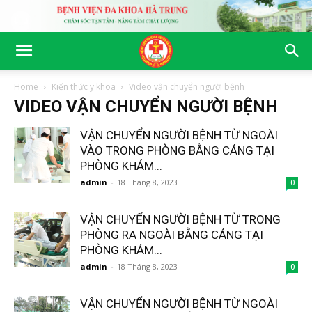
Home
Kiến thức y khoa
Video vận chuyển người bệnh
VIDEO VẬN CHUYỂN NGƯỜI BỆNH
VẬN CHUYỂN NGƯỜI BỆNH TỪ NGOÀI
VÀO TRONG PHÒNG BẰNG CÁNG TẠI
PHÒNG KHÁM...
admin
-
18 Tháng 8, 2023
0
VẬN CHUYỂN NGƯỜI BỆNH TỪ TRONG
PHÒNG RA NGOÀI BẰNG CÁNG TẠI
PHÒNG KHÁM...
admin
-
18 Tháng 8, 2023
0
VẬN CHUYỂN NGƯỜI BỆNH TỪ NGOÀI