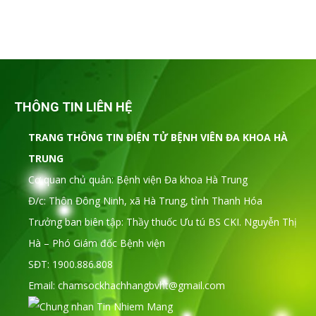
THÔNG TIN LIÊN HỆ
TRANG THÔNG TIN ĐIỆN TỬ BỆNH VIÊN ĐA KHOA HÀ
TRUNG
Cơ quan chủ quản: Bệnh viện Đa khoa Hà Trung
Đ/c: Thôn Đông Ninh, xã Hà Trung, tỉnh Thanh Hóa
Trưởng ban biên tập: Thầy thuốc Ưu tú BS CKI. Nguyễn Thị
Hà – Phó Giám đốc Bệnh viện
SĐT: 1900.886.808
Email: chamsockhachhangbvht@gmail.com