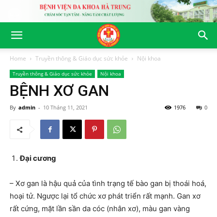
Home
Truyền thông & Giáo dục sức khỏe
Nội khoa
Truyền thông & Giáo dục sức khỏe
Nội khoa
BỆNH XƠ GAN
By
admin
-
10 Tháng 11, 2021
1976
0
Đại cương
– Xơ gan là hậu quả của tình trạng tế bào gan bị thoái hoá,
hoại tử. Ngược lại tổ chức xơ phát triển rất mạnh. Gan xơ
rất cứng, mặt lần sần da cóc (nhân xơ), màu gan vàng