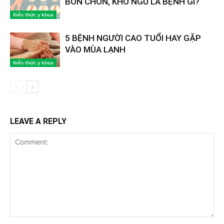
BỒN CHỒN, KHÓ NGỦ LÀ BỆNH GÌ?
Kiến thức y khoa
5 BỆNH NGƯỜI CAO TUỔI HAY GẶP
VÀO MÙA LẠNH
Kiến thức y khoa
LEAVE A REPLY