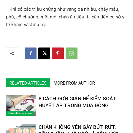
– Khi có các triệu chứng như vàng da nhiều, chảy máu,
phù, cổ chướng, mệt mỏi chán ăn tiểu ít…cần đến cơ sở y
tế khám và điều trị.
RELATED ARTICLES
MORE FROM AUTHOR
8 CÁCH ĐƠN GIẢN ĐỂ KIỂM SOÁT
HUYẾT ÁP TRONG MÙA ĐÔNG
Kiến thức y khoa
CHÂN KHÔNG YÊN GÂY BỨT RỨT,