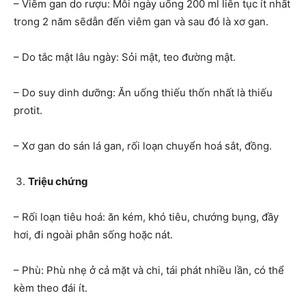
– Viêm gan do rượu: Mỗi ngày uống 200 ml liên tục ít nhất
trong 2 năm sẽdẫn đến viêm gan và sau đó là xơ gan.
– Do tắc mật lâu ngày: Sỏi mật, teo đường mật.
– Do suy dinh dưỡng: Ăn uống thiếu thốn nhất là thiếu
protit.
– Xơ gan do sán lá gan, rối loạn chuyển hoá sắt, đồng.
Triệu chứng
– Rối loạn tiêu hoá: ăn kém, khó tiêu, chướng bụng, đầy
hơi, đi ngoài phân sống hoặc nát.
– Phù: Phù nhẹ ở cả mặt và chi, tái phát nhiều lần, có thể
kèm theo đái ít.