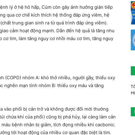
bệnh lý ở hệ hô hấp, Cúm còn gây ảnh hưởng gián tiếp
ông qua cơ chế kích thích hệ thống đáp ứng viêm, hệ
chất trung gian sinh ra từ quá trình đáp ứng viêm).
h giao cảm hoạt động mạnh. Dẫn đến hệ quả là tăng nhu
o cơ tim, làm tăng nguy cơ nhồi máu cơ tim, tăng nguy
h (COPD) nhóm A: khó thở nhiều, người gầy, thiếu oxy
ắc nghẽn mạn tính nhóm B: thiếu oxy máu và tăng
T
H
a vào phổi bị cản trở và không được đổi mới thường
úi chứa khí của phổi) cũng bị phá hủy, lại càng làm cản
ng máu bệnh nhân bị giảm, tích đọng nhiều khí cacbonic.
ởng tới hoạt động của nhiều cơ quan đặc biệt là tim.