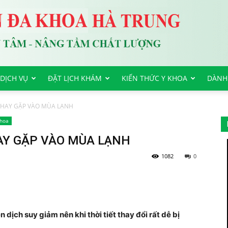
DỊCH VỤ
ĐẶT LỊCH KHÁM
KIẾN THỨC Y KHOA
DÀNH
 HAY GẶP VÀO MÙA LẠNH
khoa
AY GẶP VÀO MÙA LẠNH
1082
0
 dịch suy giảm nên khi thời tiết thay đổi rất dễ bị