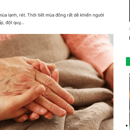
a lạnh, rét. Thời tiết mùa đông rất dễ khiến người
ấp, đột quỵ…