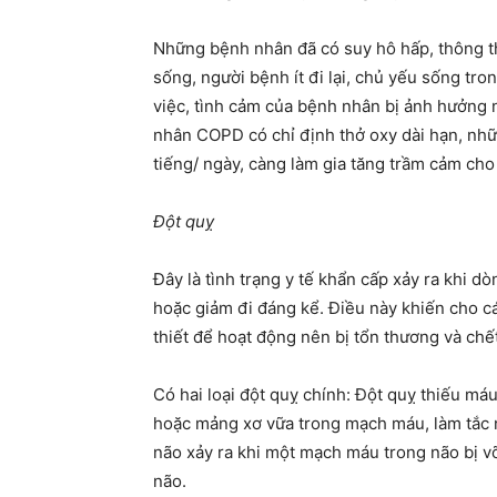
Những bệnh nhân đã có suy hô hấp, thông t
sống, người bệnh ít đi lại, chủ yếu sống tron
việc, tình cảm của bệnh nhân bị ảnh hưởn
nhân COPD có chỉ định thở oxy dài hạn, nhữ
tiếng/ ngày, càng làm gia tăng trầm cảm ch
Đột quỵ
Đây là tình trạng y tế khẩn cấp xảy ra khi 
hoặc giảm đi đáng kể. Điều này khiến cho c
thiết để hoạt động nên bị tổn thương và chế
Có hai loại đột quỵ chính: Đột quỵ thiếu má
hoặc mảng xơ vữa trong mạch máu, làm tắc 
não xảy ra khi một mạch máu trong não bị v
não.