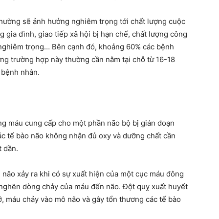
hường sẽ ảnh hưởng nghiêm trọng tới chất lượng cuộc
g gia đình, giao tiếp xã hội bị hạn chế, chất lượng công
g nghiêm trọng… Bên cạnh đó, khoảng 60% các bệnh
ng trường hợp này thường cần nằm tại chỗ từ 16-18
o bệnh nhân.
dòng máu cung cấp cho một phần não bộ bị gián đoạn
ác tế bào não không nhận đủ oxy và dưỡng chất cần
t dần.
u não xảy ra khi có sự xuất hiện của một cục máu đông
nghẽn dòng chảy của máu đến não. Đột quỵ xuất huyết
ỡ, máu chảy vào mô não và gây tổn thương các tế bào