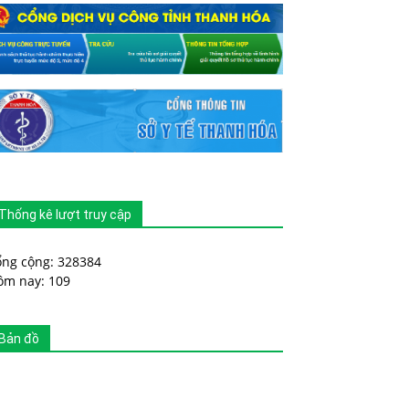
Thống kê lượt truy cập
ổng cộng: 328384
ôm nay: 109
Bản đồ