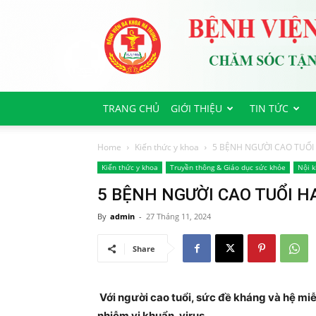
Bệnh
viện
Đa
Khoa
Hà
Trung
TRANG CHỦ
GIỚI THIỆU
TIN TỨC
Home
Kiến thức y khoa
5 BỆNH NGƯỜI CAO TUỔI
Kiến thức y khoa
Truyền thông & Giáo dục sức khỏe
Nội 
5 BỆNH NGƯỜI CAO TUỔI H
By
admin
-
27 Tháng 11, 2024
Share
Với người cao tuổi, sức đề kháng và hệ miễn
nhiễm vi khuẩn, virus….