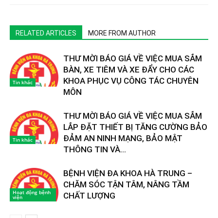
RELATED ARTICLES
MORE FROM AUTHOR
THƯ MỜI BÁO GIÁ VỀ VIỆC MUA SẮM
BÀN, XE TIÊM VÀ XE ĐẨY CHO CÁC
KHOA PHỤC VỤ CÔNG TÁC CHUYÊN
Tin khác
MÔN
THƯ MỜI BÁO GIÁ VỀ VIỆC MUA SẮM
LẮP ĐẶT THIẾT BỊ TĂNG CƯỜNG BẢO
ĐẢM AN NINH MẠNG, BẢO MẬT
Tin khác
THÔNG TIN VÀ...
BỆNH VIỆN ĐA KHOA HÀ TRUNG –
CHĂM SÓC TẬN TÂM, NÂNG TẦM
Hoạt động bệnh
CHẤT LƯỢNG
viện