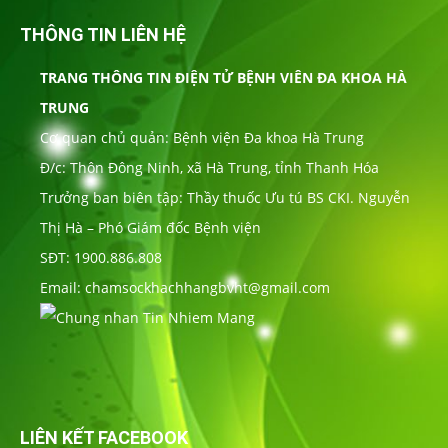
THÔNG TIN LIÊN HỆ
TRANG THÔNG TIN ĐIỆN TỬ BỆNH VIÊN ĐA KHOA HÀ
TRUNG
Cơ quan chủ quản: Bệnh viện Đa khoa Hà Trung
Đ/c: Thôn Đông Ninh, xã Hà Trung, tỉnh Thanh Hóa
Trưởng ban biên tập: Thầy thuốc Ưu tú BS CKI. Nguyễn
Thị Hà – Phó Giám đốc Bệnh viện
SĐT: 1900.886.808
Email: chamsockhachhangbvht@gmail.com
LIÊN KẾT FACEBOOK