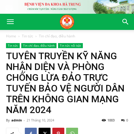
Home
Tin tức
Tin chỉ đạo, điều hành
Tin tức
Tin chỉ đạo, điều hành
Tin tức nổi bật
TUYÊN TRUYỀN KỸ NĂNG
NHẬN DIỆN VÀ PHÒNG
CHỐNG LỪA ĐẢO TRỰC
TUYẾN BẢO VỆ NGƯỜI DÂN
TRÊN KHÔNG GIAN MẠNG
NĂM 2024
By
admin
-
21 Tháng 10, 2024
1003
0