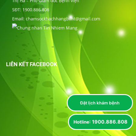
Thị Hà – Phó Giám đốc Bệnh viện
SĐT: 1900.886.808
Email: chamsockhachhangbvht@gmail.com
LIÊN KẾT FACEBOOK
Đặt lịch khám bệnh
: 1900.886.808
Hotline