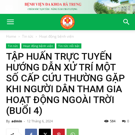
Home
Tin tức
Hoạt động bệnh viện
Tin tức
Hoạt động bệnh viện
Tin tức nổi bật
TẬP HUẤN TRỰC TUYẾN
HƯỚNG DẪN XỬ TRÍ MỘT
SỐ CẤP CỨU THƯỜNG GẶP
KHI NGƯỜI DÂN THAM GIA
HOẠT ĐỘNG NGOÀI TRỜI
(BUỔI 4)
By
admin
-
12 Tháng 6, 2024
584
0