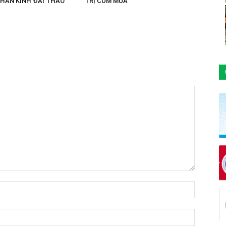
THẦN KINH ĐÁI THÁO
TRỊ CÚM MÙA