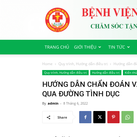
Bệnh
viện
Đa
Khoa
Hà
Trung
TRANG CHỦ
GIỚI THIỆU
TIN TỨC
Home
Quy trình, Hướng dẫn điều trị
Hướng dẫn điề
Quy trình, Hướng dẫn điều trị
Hướng dẫn điều trị
Kiến thứ
HƯỚNG DẪN CHẨN ĐOÁN VÀ
QUA ĐƯỜNG TÌNH DỤC
By
admin
-
8 Tháng 6, 2022
Share