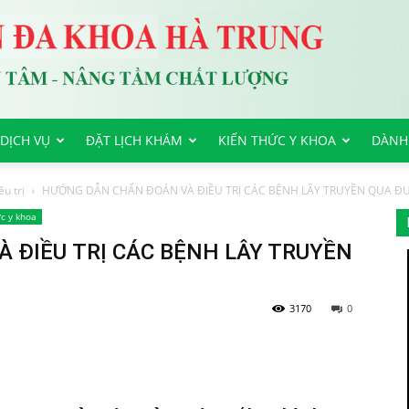
DỊCH VỤ
ĐẶT LỊCH KHÁM
KIẾN THỨC Y KHOA
DÀNH
u trị
HƯỚNG DẪN CHẨN ĐOÁN VÀ ĐIỀU TRỊ CÁC BỆNH LÂY TRUYỀN QUA Đ
c y khoa
 ĐIỀU TRỊ CÁC BỆNH LÂY TRUYỀN
3170
0