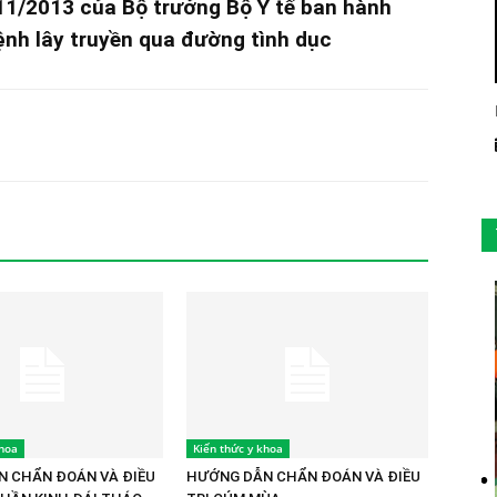
1/2013 của Bộ trưởng Bộ Y tế ban hành
ệnh lây truyền qua đường tình dục
khoa
Kiến thức y khoa
 CHẨN ĐOÁN VÀ ĐIỀU
HƯỚNG DẪN CHẨN ĐOÁN VÀ ĐIỀU