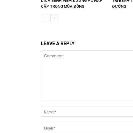
DỊCH BỆNH VIÊM ĐƯỜNG HÔ HẤP
TRỊ BỆNH 
CẤP TRONG MÙA ĐÔNG
ĐƯỜNG
LEAVE A REPLY