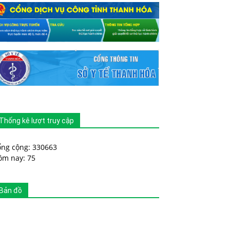
Thống kê lượt truy cập
ổng cộng: 330663
ôm nay: 75
Bản đồ