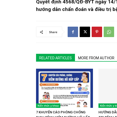
Quyết định 4568/QĐ-BYT ngày 14/1
hướng dẫn chẩn đoán và điều trị b
Share
RELATED ARTICLES
MORE FROM AUTHOR
Kiến thức y khoa
Kiến thức y 
7 KHUYẾN CÁO PHÒNG CHỐNG
HƯỚNG DẪN