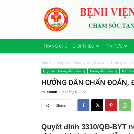
Bệnh
viện
Đa
Khoa
Hà
Trung
TRANG CHỦ
GIỚI THIỆU
TIN TỨC
Home
Quy trình, Hướng dẫn điều trị
Hướng dẫn điề
Quy trình, Hướng dẫn điều trị
Hướng dẫn điều trị
Kiến thứ
HƯỚNG DẪN CHẨN ĐOÁN, ĐI
By
admin
-
9 Tháng 6, 2022
Share
Quyết định 3310/QĐ-BYT n