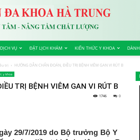
DỊCH VỤ
ĐẶT LỊCH KHÁM
KIẾN THỨC Y KHOA
DÀNH
u trị
HƯỚNG DẪN CHẨN ĐOÁN, ĐIỀU TRỊ BỆNH VIÊM GAN VI RÚT B
c y khoa
ỀU TRỊ BỆNH VIÊM GAN VI RÚT B
1746
0
gày 29/7/2019 do Bộ trưởng Bộ Y