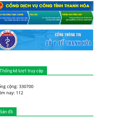
Thống kê lượt truy cập
ổng cộng: 330700
ôm nay: 112
Bản đồ