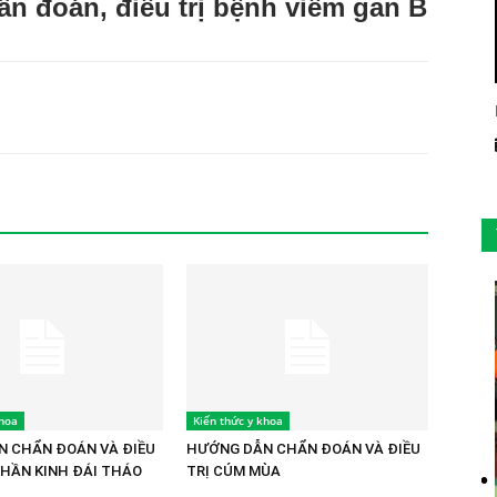
n đoán, điều trị bệnh viêm gan B
khoa
Kiến thức y khoa
 CHẨN ĐOÁN VÀ ĐIỀU
HƯỚNG DẪN CHẨN ĐOÁN VÀ ĐIỀU
THẦN KINH ĐÁI THÁO
TRỊ CÚM MÙA