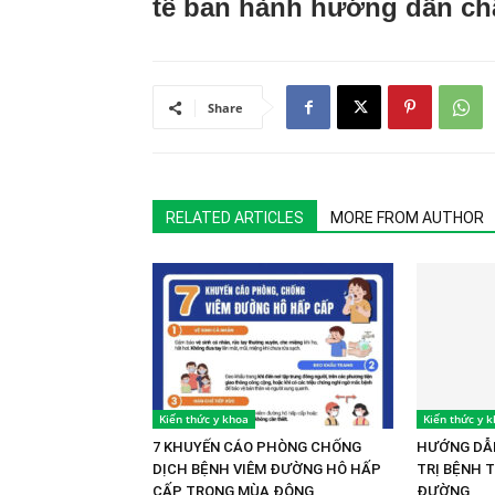
tế ban hành hướng dẫn chẩ
Share
RELATED ARTICLES
MORE FROM AUTHOR
Kiến thức y khoa
Kiến thức y 
7 KHUYẾN CÁO PHÒNG CHỐNG
HƯỚNG DẪN
DỊCH BỆNH VIÊM ĐƯỜNG HÔ HẤP
TRỊ BỆNH 
CẤP TRONG MÙA ĐÔNG
ĐƯỜNG