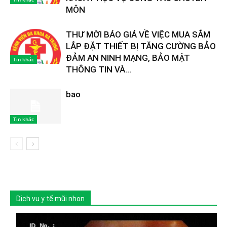
MÔN
THƯ MỜI BÁO GIÁ VỀ VIỆC MUA SẮM
LẮP ĐẶT THIẾT BỊ TĂNG CƯỜNG BẢO
ĐẢM AN NINH MẠNG, BẢO MẬT
Tin khác
THÔNG TIN VÀ...
bao
Tin khác
Dịch vụ y tế mũi nhọn