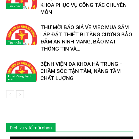
KHOA PHỤC VỤ CÔNG TÁC CHUYÊN
Tin khác
MÔN
THƯ MỜI BÁO GIÁ VỀ VIỆC MUA SẮM
LẮP ĐẶT THIẾT BỊ TĂNG CƯỜNG BẢO
ĐẢM AN NINH MẠNG, BẢO MẬT
Tin khác
THÔNG TIN VÀ...
BỆNH VIỆN ĐA KHOA HÀ TRUNG –
CHĂM SÓC TẬN TÂM, NÂNG TẦM
Hoạt động bệnh
CHẤT LƯỢNG
viện
Dịch vụ y tế mũi nhọn