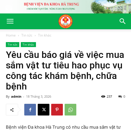
Home
Tin tức
Tin khác
Tin tức
Tin khác
Yêu cầu báo giá về việc mua
sắm vật tư tiêu hao phục vụ
công tác khám bệnh, chữa
bệnh
By
admin
-
18 Tháng 3, 2026
237
0
Bệnh viện Đa khoa Hà Trung có nhu cầu mua sắm vật tư