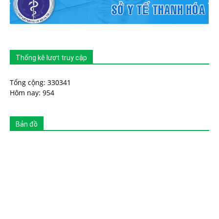
Thống kê lượt truy cập
Tổng cộng: 330341
Hôm nay: 954
Bản đồ