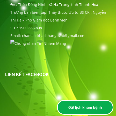
Đ/c: Thôn Đông Ninh, xã Hà Trung, tỉnh Thanh Hóa
Trưởng ban biên tập: Thầy thuốc Ưu tú BS CKI. Nguyễn
Thị Hà – Phó Giám đốc Bệnh viện
SĐT: 1900.886.808
Email: chamsockhachhangbvht@gmail.com
LIÊN KẾT FACEBOOK
Đặt lịch khám bệnh