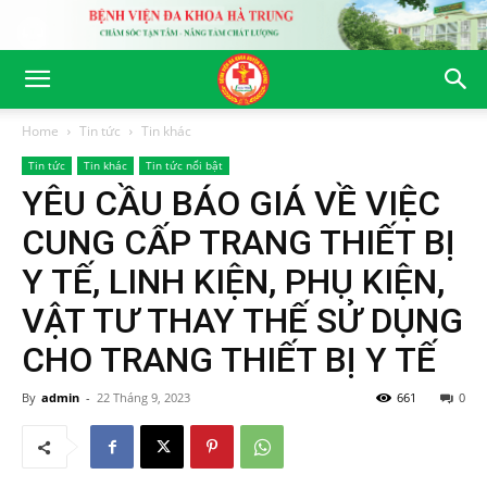
Home
Tin tức
Tin khác
Tin tức
Tin khác
Tin tức nổi bật
YÊU CẦU BÁO GIÁ VỀ VIỆC
CUNG CẤP TRANG THIẾT BỊ
Y TẾ, LINH KIỆN, PHỤ KIỆN,
VẬT TƯ THAY THẾ SỬ DỤNG
CHO TRANG THIẾT BỊ Y TẾ
By
admin
-
22 Tháng 9, 2023
661
0