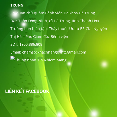
TRUNG
Cơ quan chủ quản: Bệnh viện Đa khoa Hà Trung
Đ/c: Thôn Đông Ninh, xã Hà Trung, tỉnh Thanh Hóa
Trưởng ban biên tập: Thầy thuốc Ưu tú BS CKI. Nguyễn
Thị Hà – Phó Giám đốc Bệnh viện
SĐT: 1900.886.808
Email: chamsockhachhangbvht@gmail.com
LIÊN KẾT FACEBOOK