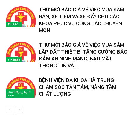
THƯ MỜI BÁO GIÁ VỀ VIỆC MUA SẮM
BÀN, XE TIÊM VÀ XE ĐẨY CHO CÁC
KHOA PHỤC VỤ CÔNG TÁC CHUYÊN
Tin khác
MÔN
THƯ MỜI BÁO GIÁ VỀ VIỆC MUA SẮM
LẮP ĐẶT THIẾT BỊ TĂNG CƯỜNG BẢO
ĐẢM AN NINH MẠNG, BẢO MẬT
Tin khác
THÔNG TIN VÀ...
BỆNH VIỆN ĐA KHOA HÀ TRUNG –
CHĂM SÓC TẬN TÂM, NÂNG TẦM
Hoạt động bệnh
CHẤT LƯỢNG
viện