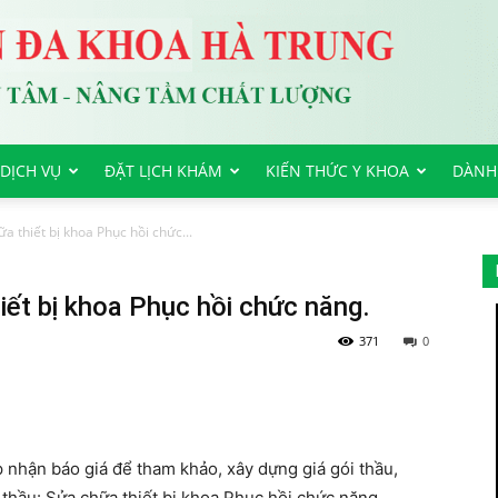
DỊCH VỤ
ĐẶT LỊCH KHÁM
KIẾN THỨC Y KHOA
DÀNH
a thiết bị khoa Phục hồi chức...
iết bị khoa Phục hồi chức năng.
371
0
p nhận báo giá để tham khảo, xây dựng giá gói thầu,
 thầu: Sửa chữa thiết bị khoa Phục hồi chức năng.