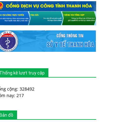
Thống kê lượt truy cập
ổng cộng: 328492
ôm nay: 217
Bản đồ