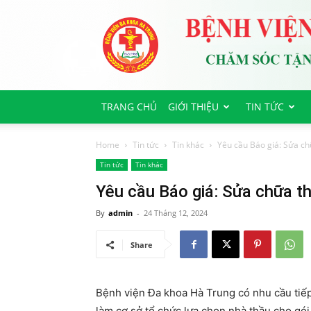
Bệnh
viện
Đa
Khoa
Hà
Trung
TRANG CHỦ
GIỚI THIỆU
TIN TỨC
Home
Tin tức
Tin khác
Yêu cầu Báo giá: Sửa chữ
Tin tức
Tin khác
Yêu cầu Báo giá: Sửa chữa th
By
admin
-
24 Tháng 12, 2024
Share
Bệnh viện Đa khoa Hà Trung có nhu cầu tiế
làm cơ sở tổ chức lựa chọn nhà thầu cho gói