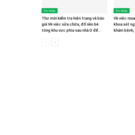
Tin khác
Tin khác
Thư mời kiểm tra hiện trạng và báo
Về việc mua
giá Về việc sửa chữa, đổ nền bê
khoa xét ng
tông khu vực phía sau nhà D để...
khám bệnh,