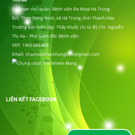
Cơ quan chủ quản: Bệnh viện Đa khoa Hà Trung
Đ/c: Thôn Đông Ninh, xã Hà Trung, tỉnh Thanh Hóa
Trưởng ban biên tập: Thầy thuốc Ưu tú BS CKI. Nguyễn
Thị Hà – Phó Giám đốc Bệnh viện
SĐT: 1900.886.808
Email: chamsockhachhangbvht@gmail.com
LIÊN KẾT FACEBOOK