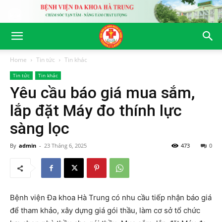
Home
Tin tức
Tin khác
Tin tức
Tin khác
Yêu cầu báo giá mua sắm,
lắp đặt Máy đo thính lực
sàng lọc
By
admin
-
23 Tháng 6, 2025
473
0
Bệnh viện Đa khoa Hà Trung có nhu cầu tiếp nhận báo giá
để tham khảo, xây dựng giá gói thầu, làm cơ sở tổ chức