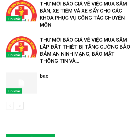
THƯ MỜI BÁO GIÁ VỀ VIỆC MUA SẮM
BÀN, XE TIÊM VÀ XE ĐẨY CHO CÁC
KHOA PHỤC VỤ CÔNG TÁC CHUYÊN
Tin khác
MÔN
THƯ MỜI BÁO GIÁ VỀ VIỆC MUA SẮM
LẮP ĐẶT THIẾT BỊ TĂNG CƯỜNG BẢO
ĐẢM AN NINH MẠNG, BẢO MẬT
Tin khác
THÔNG TIN VÀ...
bao
Tin khác