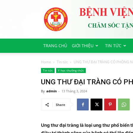
Bệnh
viện
Đa
Khoa
Hà
Trung
TRANG CHỦ
GIỚI THIỆU
TIN TỨC
Home
Tin tức
UNG THƯ ĐẠI TRÀNG CÓ PHÒNG 
Tin tức
Y học thường thức
UNG THƯ ĐẠI TRÀNG CÓ 
By
admin
-
13 Tháng 3, 2024
Share
Ung thư đại tràng là loại ung thư phổ biến th
điều trị thành công của bệnh có thể lên đế