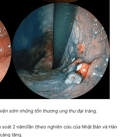
hiện sớm những tổn thương ung thư đại tràng.
ầm soát 2 năm/lần (theo nghiên cứu của Nhật Bản và Hàn
 càng tăng.