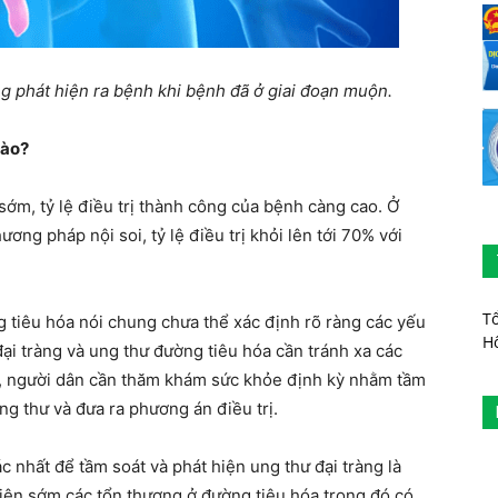
g phát hiện ra bệnh khi bệnh đã ở giai đoạn muộn.
nào?
 sớm, tỷ lệ điều trị thành công của bệnh càng cao. Ở
ng pháp nội soi, tỷ lệ điều trị khỏi lên tới 70% với
T
g tiêu hóa nói chung chưa thể xác định rõ ràng các yếu
H
ại tràng và ung thư đường tiêu hóa cần tránh xa các
n, người dân cần thăm khám sức khỏe định kỳ nhằm tầm
ng thư và đưa ra phương án điều trị.
 nhất để tầm soát và phát hiện ung thư đại tràng là
 hiện sớm các tổn thương ở đường tiêu hóa trong đó có