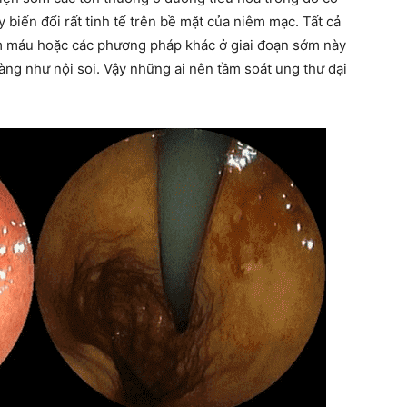
 biến đổi rất tinh tế trên bề mặt của niêm mạc. Tất cả
 máu hoặc các phương pháp khác ở giai đoạn sớm này
àng như nội soi. Vậy những ai nên tầm soát ung thư đại