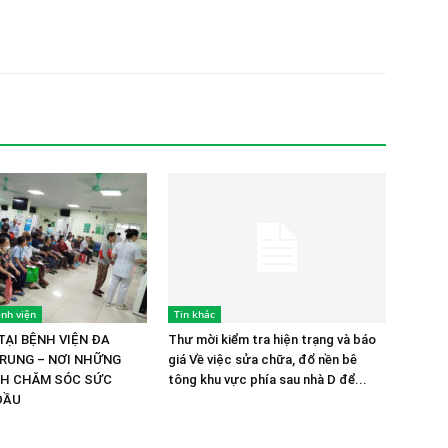
nh viện
Tin khác
TẠI BỆNH VIỆN ĐA
Thư mời kiểm tra hiện trạng và báo
RUNG – NƠI NHỮNG
giá Về việc sửa chữa, đổ nền bê
NH CHĂM SÓC SỨC
tông khu vực phía sau nhà D để...
ĐẦU