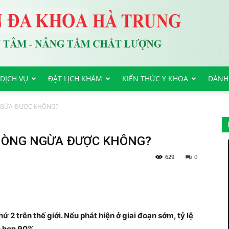
DỊCH VỤ
ĐẶT LỊCH KHÁM
KIẾN THỨC Y KHOA
DÀNH
NGỪA ĐƯỢC KHÔNG?
PHÒNG NGỪA ĐƯỢC KHÔNG?
629
0
ứ 2 trên thế giới. Nếu phát hiện ở giai đoạn sớm, tỷ lệ
n hơn 90%.