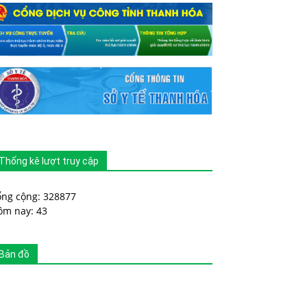
Thống kê lượt truy cập
ổng cộng: 328877
ôm nay: 43
Bản đồ