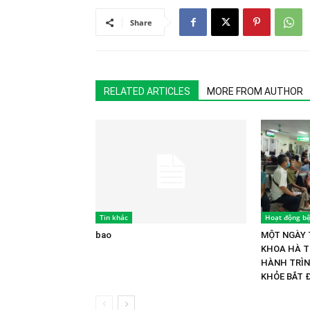
Share
RELATED ARTICLES
MORE FROM AUTHOR
Tin khác
Hoạt động bệ
bao
MỘT NGÀY 
KHOA HÀ T
HÀNH TRÌ
KHỎE BẮT 