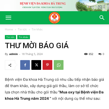
Home
Tin tức
Tin khác
Tin tức
Tin khác
THƯ MỜI BÁO GIÁ
By
admin
-
18 Tháng 5, 2024
652
0
Bệnh viện Đa khoa Hà Trung có nhu cầu tiếp nhận báo giá
để tham khảo, xây dựng giá gói thầu, làm cơ sở tổ chức
lựa chọn nhà thầu cho gói thầu
“Mua oxy tại Bệnh viện Đa
khoa Hà Trung năm 2024 ”
với nội dung cụ thể như sau: