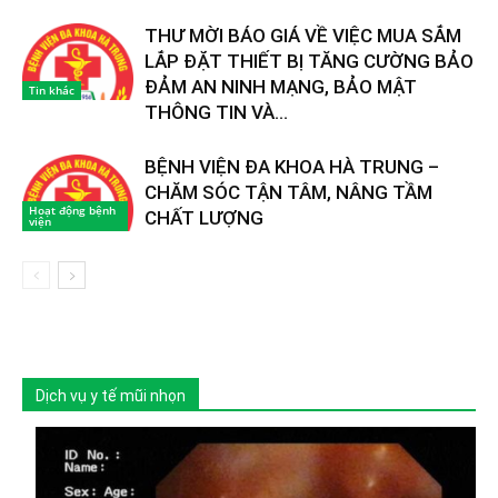
THƯ MỜI BÁO GIÁ VỀ VIỆC MUA SẮM
LẮP ĐẶT THIẾT BỊ TĂNG CƯỜNG BẢO
ĐẢM AN NINH MẠNG, BẢO MẬT
Tin khác
THÔNG TIN VÀ...
BỆNH VIỆN ĐA KHOA HÀ TRUNG –
CHĂM SÓC TẬN TÂM, NÂNG TẦM
Hoạt động bệnh
CHẤT LƯỢNG
viện
Dịch vụ y tế mũi nhọn