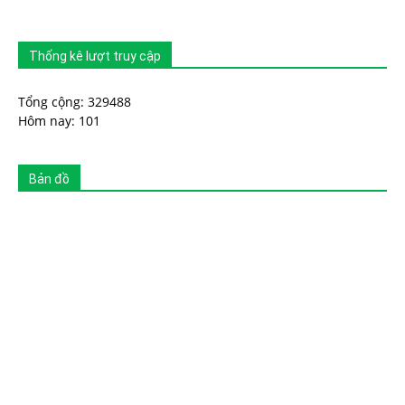
Thống kê lượt truy cập
Tổng cộng: 329488
Hôm nay: 101
Bản đồ