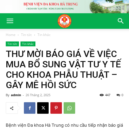
Home
Tin tức
Tin khác
Tin tức
Tin khác
THƯ MỜI BÁO GIÁ VỀ VIỆC
MUA BỔ SUNG VẬT TƯ Y TẾ
CHO KHOA PHẪU THUẬT –
GÂY MÊ HỒI SỨC
By
admin
-
26 Tháng 2, 2025
447
0
Bệnh viện Đa khoa Hà Trung có nhu cầu tiếp nhận báo giá