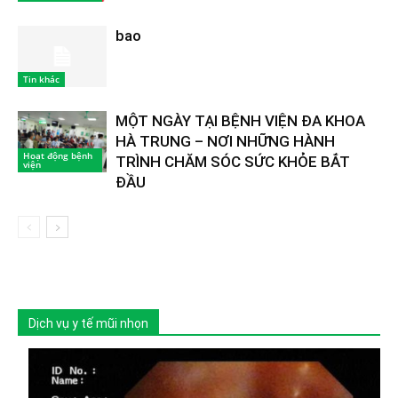
bao
Tin khác
MỘT NGÀY TẠI BỆNH VIỆN ĐA KHOA
HÀ TRUNG – NƠI NHỮNG HÀNH
Hoạt động bệnh
TRÌNH CHĂM SÓC SỨC KHỎE BẮT
viện
ĐẦU
Dịch vụ y tế mũi nhọn