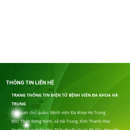
THÔNG TIN LIÊN HỆ
TRANG THÔNG TIN ĐIỆN TỬ BỆNH VIÊN ĐA KHOA HÀ
TRUNG
Cơ quan chủ quản: Bệnh viện Đa khoa Hà Trung
Đ/c: Thôn Đông Ninh, xã Hà Trung, tỉnh Thanh Hóa
Trưởng ban biên tập: Thầy thuốc Ưu tú BS CKI. Nguyễn