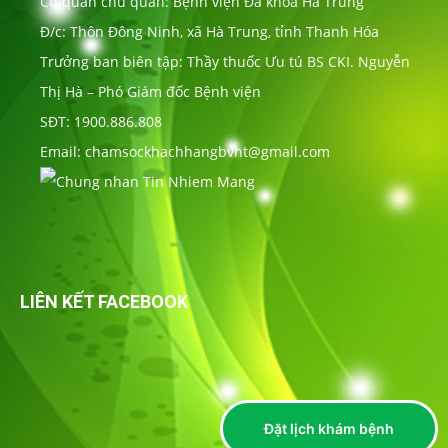
Cơ quan chủ quản: Bệnh viện Đa khoa Hà Trung
Đ/c: Thôn Đông Ninh, xã Hà Trung, tỉnh Thanh Hóa
Trưởng ban biên tập: Thầy thuốc Ưu tú BS CKI. Nguyễn
Thị Hà – Phó Giám đốc Bệnh viện
SĐT: 1900.886.808
Email: chamsockhachhangbvht@gmail.com
LIÊN KẾT FACEBOOK
Đặt lịch khám bệnh