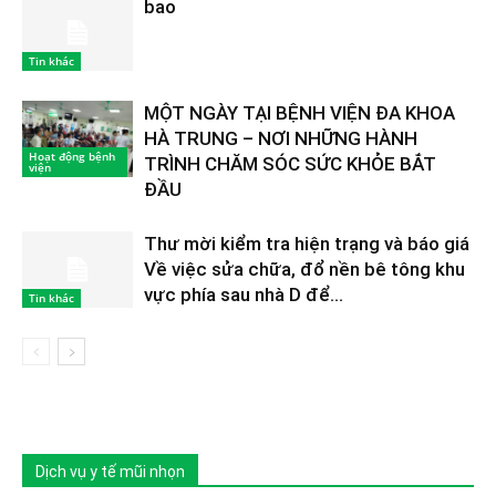
bao
Tin khác
MỘT NGÀY TẠI BỆNH VIỆN ĐA KHOA
HÀ TRUNG – NƠI NHỮNG HÀNH
Hoạt động bệnh
TRÌNH CHĂM SÓC SỨC KHỎE BẮT
viện
ĐẦU
Thư mời kiểm tra hiện trạng và báo giá
Về việc sửa chữa, đổ nền bê tông khu
vực phía sau nhà D để...
Tin khác
Dịch vụ y tế mũi nhọn