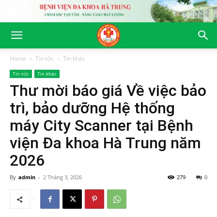
Home
Tin tức
Tin khác
Tin tức
Tin khác
Thư mời báo giá Về việc bảo
trì, bảo dưỡng Hệ thống
máy City Scanner tại Bệnh
viện Đa khoa Hà Trung năm
2026
By
admin
-
2 Tháng 3, 2026
279
0