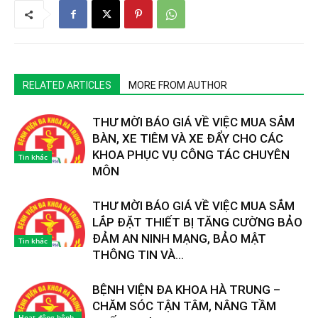
RELATED ARTICLES
MORE FROM AUTHOR
THƯ MỜI BÁO GIÁ VỀ VIỆC MUA SẮM
BÀN, XE TIÊM VÀ XE ĐẨY CHO CÁC
KHOA PHỤC VỤ CÔNG TÁC CHUYÊN
Tin khác
MÔN
THƯ MỜI BÁO GIÁ VỀ VIỆC MUA SẮM
LẮP ĐẶT THIẾT BỊ TĂNG CƯỜNG BẢO
ĐẢM AN NINH MẠNG, BẢO MẬT
Tin khác
THÔNG TIN VÀ...
BỆNH VIỆN ĐA KHOA HÀ TRUNG –
CHĂM SÓC TẬN TÂM, NÂNG TẦM
Hoạt động bệnh