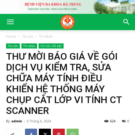
Home
Tin tức
Tin khác
Tin tức
Tin khác
Tin tức nổi bật
THƯ MỜI BÁO GIÁ VỀ GÓI
DỊCH VỤ KIỂM TRA, SỬA
CHỮA MÁY TÍNH ĐIỀU
KHIỂN HỆ THỐNG MÁY
CHỤP CẮT LỚP VI TÍNH CT
SCANNER
By
admin
-
6 Tháng 6, 2024
624
0