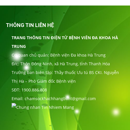
THÔNG TIN LIÊN HỆ
TRANG THÔNG TIN ĐIỆN TỬ BỆNH VIÊN ĐA KHOA HÀ
TRUNG
Cơ quan chủ quản: Bệnh viện Đa khoa Hà Trung
Đ/c: Thôn Đông Ninh, xã Hà Trung, tỉnh Thanh Hóa
Trưởng ban biên tập: Thầy thuốc Ưu tú BS CKI. Nguyễn
Thị Hà – Phó Giám đốc Bệnh viện
SĐT: 1900.886.808
Email: chamsockhachhangbvht@gmail.com