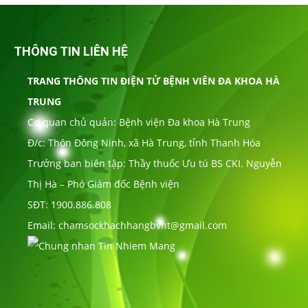
THÔNG TIN LIÊN HỆ
TRANG THÔNG TIN ĐIỆN TỬ BỆNH VIÊN ĐA KHOA HÀ
TRUNG
Cơ quan chủ quản: Bệnh viện Đa khoa Hà Trung
Đ/c: Thôn Đông Ninh, xã Hà Trung, tỉnh Thanh Hóa
Trưởng ban biên tập: Thầy thuốc Ưu tú BS CKI. Nguyễn
Thị Hà – Phó Giám đốc Bệnh viện
SĐT: 1900.886.808
Email: chamsockhachhangbvht@gmail.com