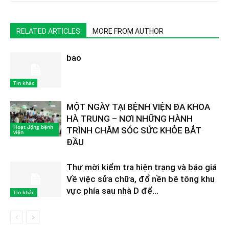
RELATED ARTICLES
MORE FROM AUTHOR
bao
Tin khác
MỘT NGÀY TẠI BỆNH VIỆN ĐA KHOA
HÀ TRUNG – NƠI NHỮNG HÀNH
Hoạt động bệnh
TRÌNH CHĂM SÓC SỨC KHỎE BẮT
viện
ĐẦU
Thư mời kiểm tra hiện trạng và báo giá
Về việc sửa chữa, đổ nền bê tông khu
vực phía sau nhà D để...
Tin khác