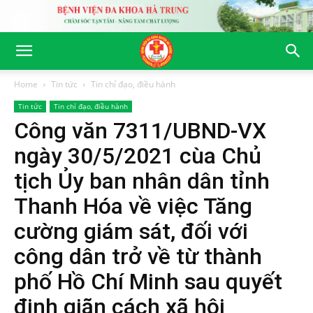
Home
Tin tức
Tin chỉ đạo, điều hành
Tin tức
Tin chỉ đạo, điều hành
Công văn 7311/UBND-VX
ngày 30/5/2021 cùa Chủ
tịch Ủy ban nhân dân tỉnh
Thanh Hóa về việc Tăng
cường giám sát, đối với
công dân trở về từ thành
phố Hồ Chí Minh sau quyết
định giãn cách xã hội