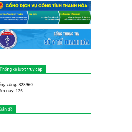
Thống kê lượt truy cập
ổng cộng: 328960
ôm nay: 126
Bản đồ