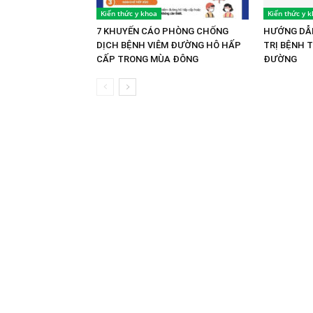
Kiến thức y khoa
Kiến thức y 
7 KHUYẾN CÁO PHÒNG CHỐNG
HƯỚNG DẪN
DỊCH BỆNH VIÊM ĐƯỜNG HÔ HẤP
TRỊ BỆNH 
CẤP TRONG MÙA ĐÔNG
ĐƯỜNG