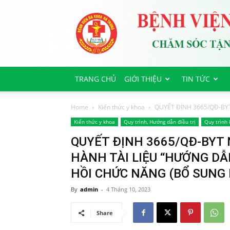
Bệnh
viện
Đa
Khoa
Hà
Trung
TRANG CHỦ
GIỚI THIỆU
TIN TỨC
Home
Kiến thức y khoa
QUYẾT ĐỊNH 3665/QĐ-BYT
Kiến thức y khoa
Quy trình, Hướng dẫn điều trị
Quy trình 
QUYẾT ĐỊNH 3665/QĐ-BYT 
HÀNH TÀI LIỆU “HƯỚNG DẪ
HỒI CHỨC NĂNG (BỔ SUNG 
By
admin
-
4 Tháng 10, 2023
Share