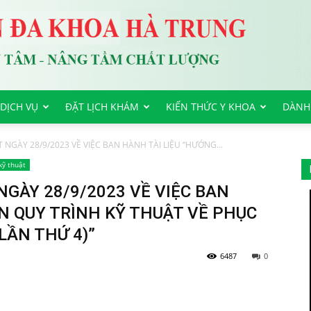
DỊCH VỤ
ĐẶT LỊCH KHÁM
KIẾN THỨC Y KHOA
DÀNH
 NGÀY 28/9/2023 VỀ VIỆC BAN HÀNH TÀI LIỆU “HƯỚNG...
kỹ thuật
NGÀY 28/9/2023 VỀ VIỆC BAN
N QUY TRÌNH KỸ THUẬT VỀ PHỤC
LẦN THỨ 4)”
6487
0