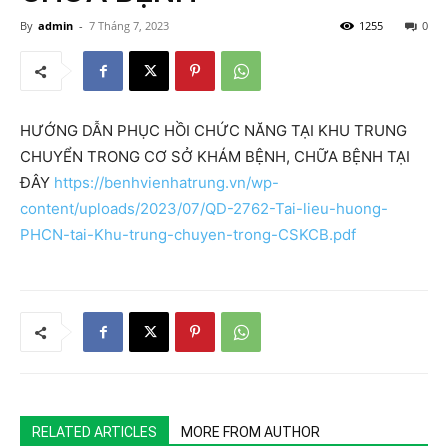
By
admin
-
7 Tháng 7, 2023
1255
0
HƯỚNG DẪN PHỤC HỒI CHỨC NĂNG TẠI KHU TRUNG
CHUYỂN TRONG CƠ SỞ KHÁM BỆNH, CHỮA BỆNH TẠI
ĐÂY
https://benhvienhatrung.vn/wp-
content/uploads/2023/07/QD-2762-Tai-lieu-huong-
PHCN-tai-Khu-trung-chuyen-trong-CSKCB.pdf
RELATED ARTICLES
MORE FROM AUTHOR