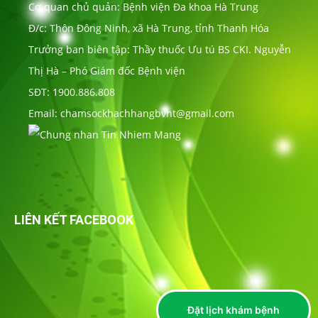
Cơ quan chủ quản: Bệnh viện Đa khoa Hà Trung
Đ/c: Thôn Đông Ninh, xã Hà Trung, tỉnh Thanh Hóa
Trưởng ban biên tập: Thầy thuốc Ưu tú BS CKI. Nguyễn
Thị Hà – Phó Giám đốc Bệnh viện
SĐT: 1900.886.808
Email: chamsockhachhangbvht@gmail.com
LIÊN KẾT FACEBOOK
Đặt lịch khám bệnh