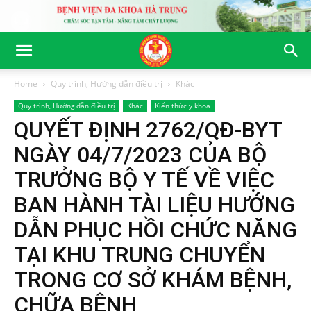
Home
Quy trình, Hướng dẫn điều trị
Khác
Quy trình, Hướng dẫn điều trị
Khác
Kiến thức y khoa
QUYẾT ĐỊNH 2762/QĐ-BYT
NGÀY 04/7/2023 CỦA BỘ
TRƯỞNG BỘ Y TẾ VỀ VIỆC
BAN HÀNH TÀI LIỆU HƯỚNG
DẪN PHỤC HỒI CHỨC NĂNG
TẠI KHU TRUNG CHUYỂN
TRONG CƠ SỞ KHÁM BỆNH,
CHỮA BỆNH