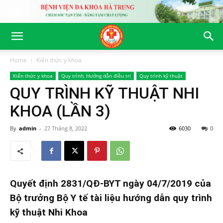
Home
Kiến thức y khoa
Kiến thức y khoa
Quy trình, Hướng dẫn điều trị
Quy trình kỹ thuật
QUY TRÌNH KỸ THUẬT NHI
KHOA (LẦN 3)
By
admin
-
27 Tháng 8, 2022
6030
0
Quyết định 2831/QĐ-BYT ngày 04/7/2019 của
Bộ trưởng Bộ Y tế tài liệu hướng dẫn quy trình
kỹ thuật Nhi Khoa