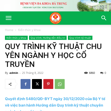
Home
Kiến thức y khoa
Kiến thức y khoa
Quy trình, Hướng dẫn điều trị
Quy trình kỹ thuật
QUY TRÌNH KỸ THUẬT CHU
YÊN NGÀNH Y HỌC CỔ
TRUYỀN
By
admin
-
25 Tháng 8, 2022
6860
0
Quyết định 5480/QĐ-BYT ngày 30/12/2020 của Bộ Y tế
về việc ban hành Hướng dẫn Quy trình kỹ thuật chuyên