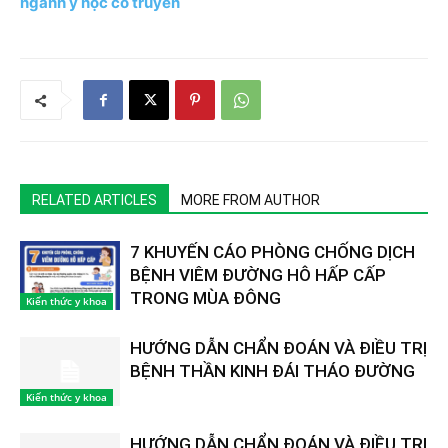
ngành y học cổ truyền
RELATED ARTICLES
MORE FROM AUTHOR
7 KHUYẾN CÁO PHÒNG CHỐNG DỊCH
BỆNH VIÊM ĐƯỜNG HÔ HẤP CẤP
TRONG MÙA ĐÔNG
Kiến thức y khoa
HƯỚNG DẪN CHẨN ĐOÁN VÀ ĐIỀU TRỊ
BỆNH THẦN KINH ĐÁI THÁO ĐƯỜNG
Kiến thức y khoa
HƯỚNG DẪN CHẨN ĐOÁN VÀ ĐIỀU TRỊ