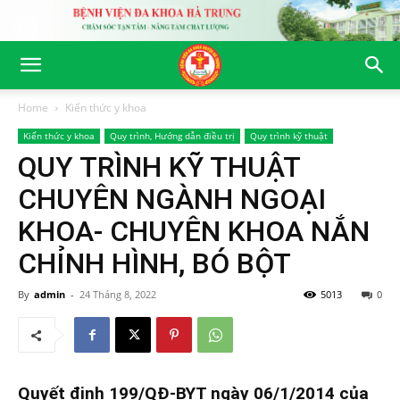
Home
Kiến thức y khoa
Kiến thức y khoa
Quy trình, Hướng dẫn điều trị
Quy trình kỹ thuật
QUY TRÌNH KỸ THUẬT
CHUYÊN NGÀNH NGOẠI
KHOA- CHUYÊN KHOA NẮN
CHỈNH HÌNH, BÓ BỘT
By
admin
-
24 Tháng 8, 2022
5013
0
Quyết định 199/QĐ-BYT ngày 06/1/2014 của