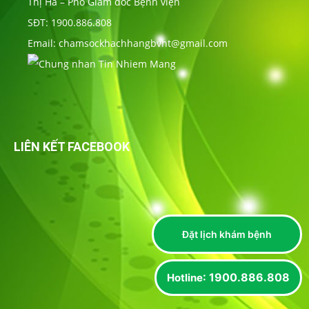
Thị Hà – Phó Giám đốc Bệnh viện
SĐT: 1900.886.808
Email: chamsockhachhangbvht@gmail.com
LIÊN KẾT FACEBOOK
Đặt lịch khám bệnh
: 1900.886.808
Hotline