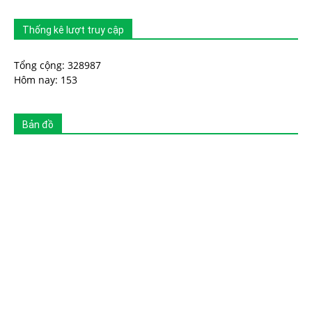
Thống kê lượt truy cập
Tổng cộng: 328987
Hôm nay: 153
Bản đồ