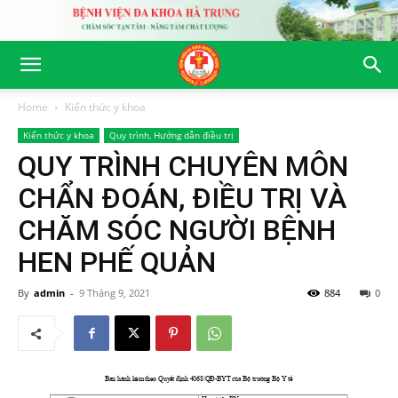
Home
Kiến thức y khoa
Kiến thức y khoa
Quy trình, Hướng dẫn điều trị
QUY TRÌNH CHUYÊN MÔN
CHẨN ĐOÁN, ĐIỀU TRỊ VÀ
CHĂM SÓC NGƯỜI BỆNH
HEN PHẾ QUẢN
By
admin
-
9 Tháng 9, 2021
884
0