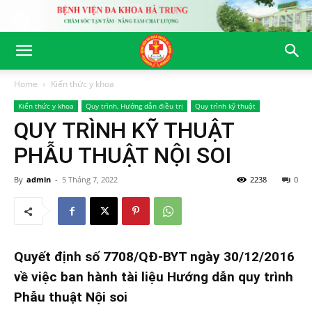
Home
Kiến thức y khoa
Kiến thức y khoa
Quy trình, Hướng dẫn điều trị
Quy trình kỹ thuật
QUY TRÌNH KỸ THUẬT
PHẪU THUẬT NỘI SOI
By
admin
-
5 Tháng 7, 2022
2238
0
Quyết định số 7708/QĐ-BYT ngày 30/12/2016
về việc ban hành tài liệu Hướng dẫn quy trình
Phẫu thuật Nội soi