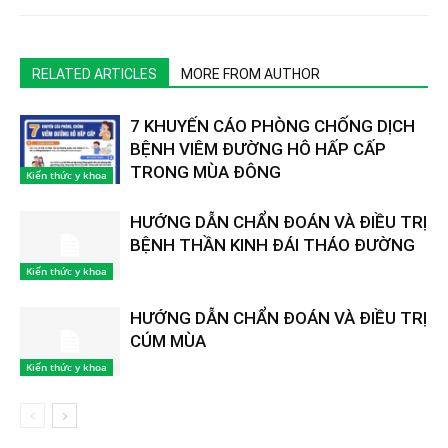
RELATED ARTICLES
MORE FROM AUTHOR
7 KHUYẾN CÁO PHÒNG CHỐNG DỊCH
BỆNH VIÊM ĐƯỜNG HÔ HẤP CẤP
TRONG MÙA ĐÔNG
Kiến thức y khoa
HƯỚNG DẪN CHẨN ĐOÁN VÀ ĐIỀU TRỊ
BỆNH THẦN KINH ĐÁI THÁO ĐƯỜNG
Kiến thức y khoa
HƯỚNG DẪN CHẨN ĐOÁN VÀ ĐIỀU TRỊ
CÚM MÙA
Kiến thức y khoa