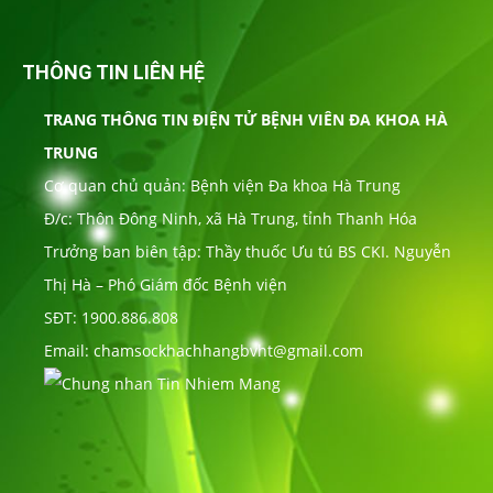
THÔNG TIN LIÊN HỆ
TRANG THÔNG TIN ĐIỆN TỬ BỆNH VIÊN ĐA KHOA HÀ
TRUNG
Cơ quan chủ quản: Bệnh viện Đa khoa Hà Trung
Đ/c: Thôn Đông Ninh, xã Hà Trung, tỉnh Thanh Hóa
Trưởng ban biên tập: Thầy thuốc Ưu tú BS CKI. Nguyễn
Thị Hà – Phó Giám đốc Bệnh viện
SĐT: 1900.886.808
Email: chamsockhachhangbvht@gmail.com