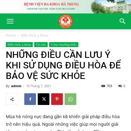
Home
Kiến thức y khoa
Kiến thức y khoa
Tin tức
Y học thường thức
NHỮNG ĐIỀU CẦN LƯU Ý
KHI SỬ DỤNG ĐIỀU HÒA ĐỂ
BẢO VỆ SỨC KHỎE
By
admin
-
10 Tháng 7, 2021
703
0
Mùa hè nóng nực đang gần kề khiến giải pháp điều hòa
trở nên hiệu quả. Ngoài những việc giúp mọi người giải