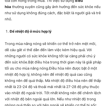
tỏa cơn nóng trong mùa. Thì việc sử dụng
điều
hòa
thường xuyên cũng gây ảnh hưởng đến sức khỏe nếu
như sử dụng không đúng cách, đặc biệt là người già và trẻ
nhỏ.
Để nhiệt độ ở mức hợp lý
Trong mùa nắng nóng sẽ khiến cơ thể trở nên mệt mõi,
dễ cáu gắt vì thế dẫn đến làm việc kém hiệu quả. Với
những người có sức khỏe không tốt lại càng phải chú ý
đến sức khỏe.Bật điều hòa trong thời gian này là giải pháp
tối ưu cho mùa nắng nóng.Điều hòa nên được bật ở một
nhiệt độ hợp lý, không nên để nhiệt độ quá cao cũng
không nên để quá thấp. Mà nhiệt độ điều hòa nên để thấp
nhất là 23-24 độ và thoải mái nhất là 27-28 độ phụ thuộc
vào nhiệt độ ngoài trời. Tốt nhất không nên để chênh lệch
với nhiệt độ bên ngoài quá lớn. Nếu như nhiệt độ trong
phòng quá thấp so với bên ngoài sẽ khiến cơ thể bị sốc