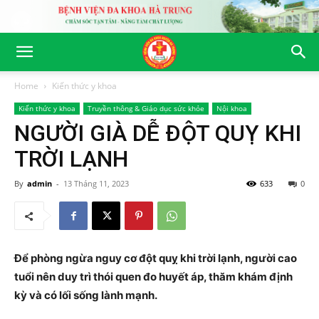
Home
Kiến thức y khoa
Kiến thức y khoa
Truyền thông & Giáo dục sức khỏe
Nội khoa
NGƯỜI GIÀ DỄ ĐỘT QUỴ KHI
TRỜI LẠNH
By
admin
-
13 Tháng 11, 2023
633
0
Để phòng ngừa nguy cơ đột quỵ khi trời lạnh, người cao
tuổi nên duy trì thói quen đo huyết áp, thăm khám định
kỳ và có lối sống lành mạnh.