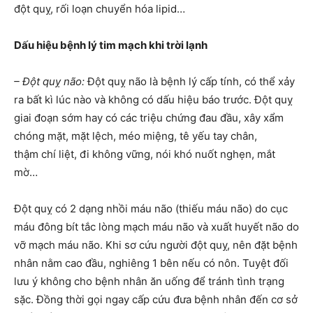
đột quỵ, rối loạn chuyển hóa lipid…
Dấu hiệu bệnh lý tim mạch khi trời lạnh
– Đột quỵ não:
Đột quỵ não là bệnh lý cấp tính, có thể xảy
ra bất kì lúc nào và không có dấu hiệu báo trước. Đột quỵ
giai đoạn sớm hay có các triệu chứng đau đầu, xây xẩm
chóng mặt, mặt lệch, méo miệng, tê yếu tay chân,
thậm chí liệt, đi không vững, nói khó nuốt nghẹn, mắt
mờ…
Đột quỵ có 2 dạng nhồi máu não (thiếu máu não) do cục
máu đông bít tắc lòng mạch máu não và xuất huyết não do
vỡ mạch máu não. Khi sơ cứu người đột quỵ, nên đặt bệnh
nhân nằm cao đầu, nghiêng 1 bên nếu có nôn. Tuyệt đối
lưu ý không cho bệnh nhân ăn uống để tránh tình trạng
sặc. Đồng thời gọi ngay cấp cứu đưa bệnh nhân đến cơ sở