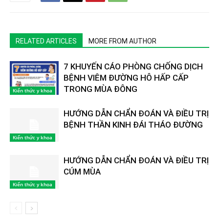
RELATED ARTICLES
MORE FROM AUTHOR
7 KHUYẾN CÁO PHÒNG CHỐNG DỊCH
BỆNH VIÊM ĐƯỜNG HÔ HẤP CẤP
TRONG MÙA ĐÔNG
Kiến thức y khoa
HƯỚNG DẪN CHẨN ĐOÁN VÀ ĐIỀU TRỊ
BỆNH THẦN KINH ĐÁI THÁO ĐƯỜNG
Kiến thức y khoa
HƯỚNG DẪN CHẨN ĐOÁN VÀ ĐIỀU TRỊ
CÚM MÙA
Kiến thức y khoa