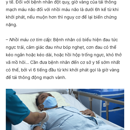
y tế. Đối với bệnh nhân đột quỵ, giờ vàng của tái thông
mạch máu não đối với nhồi máu não là dưới 6h kể từ khi
khởi phát, nếu muộn hơn thì nguy cơ để lại biến chứng
nặng.
– Nhồi máu cơ tim cấp:
Bệnh nhân có biểu hiện đau tức
ngực trái, cảm giác đau như bóp nghẹt, cơn đau có thể
kéo ngắn hoặc kéo dài, hoặc hồi hộp trống ngực, khó thở
vã mồ hôi… Cần đưa bệnh nhân đến cơ sở y tế sớm nhất
có thể, bởi vì 6 tiếng đầu từ khi khởi phát gọi là giờ vàng
để tái thông động mạch vành.