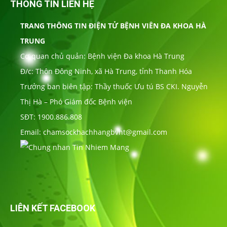
THÔNG TIN LIÊN HỆ
TRANG THÔNG TIN ĐIỆN TỬ BỆNH VIÊN ĐA KHOA HÀ
TRUNG
Cơ quan chủ quản: Bệnh viện Đa khoa Hà Trung
Đ/c: Thôn Đông Ninh, xã Hà Trung, tỉnh Thanh Hóa
Trưởng ban biên tập: Thầy thuốc Ưu tú BS CKI. Nguyễn
Thị Hà – Phó Giám đốc Bệnh viện
SĐT: 1900.886.808
Email: chamsockhachhangbvht@gmail.com
LIÊN KẾT FACEBOOK