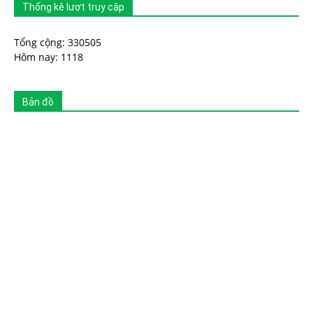
Thống kê lượt truy cập
Tổng cộng: 330505
Hôm nay: 1118
Bản đồ