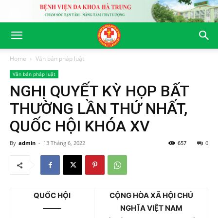
Home
Văn bản pháp luật
Văn bản pháp luật
NGHỊ QUYẾT KỲ HỌP BẤT
THƯỜNG LẦN THỨ NHẤT,
QUỐC HỘI KHÓA XV
By
admin
-
13 Tháng 6, 2022
657
0
QUỐC HỘI
CỘNG HÒA XÃ HỘI CHỦ
——–
NGHĨA VIỆT NAM