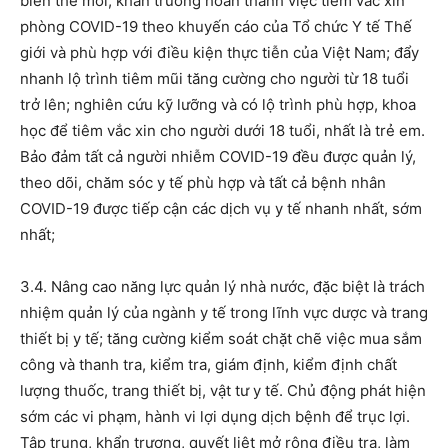
biến thể mới; khẩn trương hoàn thành việc tiêm vắc xin
phòng COVID-19 theo khuyến cáo của Tổ chức Y tế Thế
giới và phù hợp với điều kiện thực tiễn của Việt Nam; đẩy
nhanh lộ trình tiêm mũi tăng cường cho người từ 18 tuổi
trở lên; nghiên cứu kỹ lưỡng và có lộ trình phù hợp, khoa
học để tiêm vắc xin cho người dưới 18 tuổi, nhất là trẻ em.
Bảo đảm tất cả người nhiễm COVID-19 đều được quản lý,
theo dõi, chăm sóc y tế phù hợp và tất cả bệnh nhân
COVID-19 được tiếp cận các dịch vụ y tế nhanh nhất, sớm
nhất;
3.4. Nâng cao năng lực quản lý nhà nước, đặc biệt là trách
nhiệm quản lý của ngành y tế trong lĩnh vực dược và trang
thiết bị y tế; tăng cường kiểm soát chặt chẽ việc mua sắm
công và thanh tra, kiểm tra, giám định, kiểm định chất
lượng thuốc, trang thiết bị, vật tư y tế. Chủ động phát hiện
sớm các vi phạm, hành vi lợi dụng dịch bệnh để trục lợi.
Tập trung, khẩn trương, quyết liệt mở rộng điều tra, làm