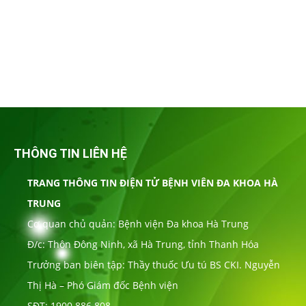
THÔNG TIN LIÊN HỆ
TRANG THÔNG TIN ĐIỆN TỬ BỆNH VIÊN ĐA KHOA HÀ
TRUNG
Cơ quan chủ quản: Bệnh viện Đa khoa Hà Trung
Đ/c: Thôn Đông Ninh, xã Hà Trung, tỉnh Thanh Hóa
Trưởng ban biên tập: Thầy thuốc Ưu tú BS CKI. Nguyễn
Thị Hà – Phó Giám đốc Bệnh viện
SĐT: 1900.886.808