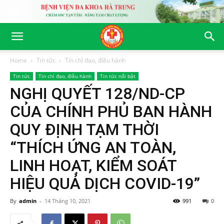
Home
Tin tức
Tin chỉ đạo, điều hành
Tin tức
Tin chỉ đạo, điều hành
Tin tức nổi bật
NGHỊ QUYẾT 128/ND-CP
CỦA CHÍNH PHỦ BAN HÀNH
QUY ĐỊNH TẠM THỜI
“THÍCH ỨNG AN TOÀN,
LINH HOẠT, KIỂM SOÁT
HIỆU QUẢ DỊCH COVID-19”
By
admin
-
14 Tháng 10, 2021
991
0