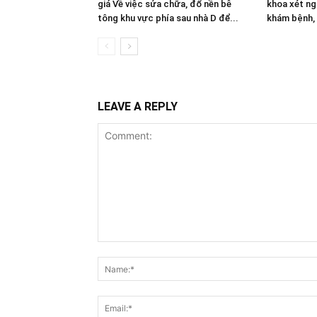
giá Về việc sửa chữa, đổ nền bê
khoa xét ng
tông khu vực phía sau nhà D để...
khám bệnh,
LEAVE A REPLY