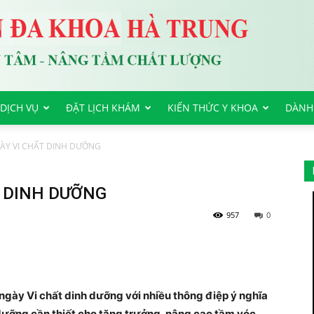
DỊCH VỤ
ĐẶT LỊCH KHÁM
KIẾN THỨC Y KHOA
DÀNH
Y VI CHẤT DINH DƯỠNG
 DINH DƯỠNG
957
0
ngày Vi chất dinh dưỡng với nhiều thông điệp ý nghĩa
ưỡng cần thiết cho tăng trưởng, nâng cao tầm vóc,