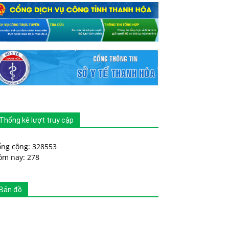
Thống kê lượt truy cập
ổng cộng: 328553
ôm nay: 278
Bản đồ