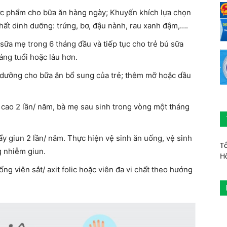
ực phẩm cho bữa ăn hàng ngày; Khuyến khích lựa chọn
hất dinh dưỡng: trứng, bơ, đậu nành, rau xanh đậm,….
sữa mẹ trong 6 tháng đầu và tiếp tục cho trẻ bú sữa
áng tuổi hoặc lâu hơn.
 dưỡng cho bữa ăn bổ sung của trẻ; thêm mỡ hoặc dầu
u cao 2 lần/ năm, bà mẹ sau sinh trong vòng một tháng
ẩy giun 2 lần/ năm. Thực hiện vệ sinh ăn uống, vệ sinh
T
g nhiễm giun.
H
ống viên sắt/ axit folic hoặc viên đa vi chất theo hướng