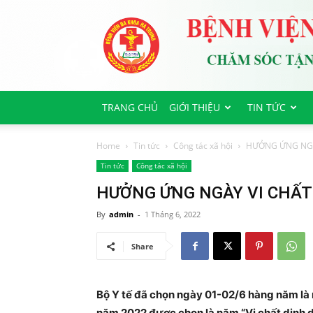
Bệnh
viện
Đa
Khoa
Hà
Trung
TRANG CHỦ
GIỚI THIỆU
TIN TỨC
Home
Tin tức
Công tác xã hội
HƯỞNG ỨNG NGÀ
Tin tức
Công tác xã hội
HƯỞNG ỨNG NGÀY VI CHẤT
By
admin
-
1 Tháng 6, 2022
Share
Bộ Y tế đã chọn ngày 01-02/6 hàng năm là 
năm 2022 được chọn là năm “Vi chất dinh d