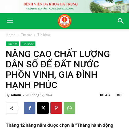
Home
Tin tức
Tin khác
Tin tức
Tin khác
NÂNG CAO CHẤT LƯỢNG
DÂN SỐ ĐỂ ĐẤT NƯỚC
PHỒN VINH, GIA ĐÌNH
HẠNH PHÚC
By
admin
-
20 Tháng 12, 2024
414
0
Tháng 12 hàng năm được chọn là “Tháng hành động