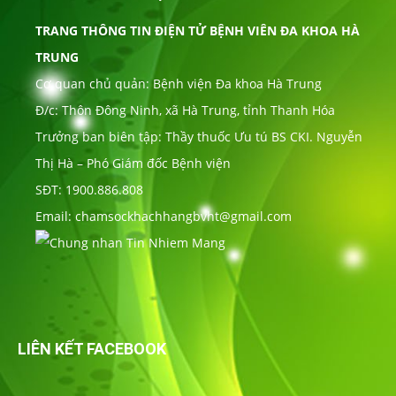
TRANG THÔNG TIN ĐIỆN TỬ BỆNH VIÊN ĐA KHOA HÀ
TRUNG
Cơ quan chủ quản: Bệnh viện Đa khoa Hà Trung
Đ/c: Thôn Đông Ninh, xã Hà Trung, tỉnh Thanh Hóa
Trưởng ban biên tập: Thầy thuốc Ưu tú BS CKI. Nguyễn
Thị Hà – Phó Giám đốc Bệnh viện
SĐT: 1900.886.808
Email: chamsockhachhangbvht@gmail.com
LIÊN KẾT FACEBOOK