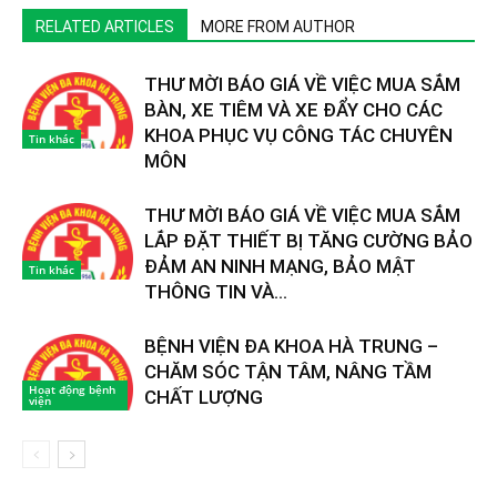
RELATED ARTICLES
MORE FROM AUTHOR
THƯ MỜI BÁO GIÁ VỀ VIỆC MUA SẮM
BÀN, XE TIÊM VÀ XE ĐẨY CHO CÁC
KHOA PHỤC VỤ CÔNG TÁC CHUYÊN
Tin khác
MÔN
THƯ MỜI BÁO GIÁ VỀ VIỆC MUA SẮM
LẮP ĐẶT THIẾT BỊ TĂNG CƯỜNG BẢO
ĐẢM AN NINH MẠNG, BẢO MẬT
Tin khác
THÔNG TIN VÀ...
BỆNH VIỆN ĐA KHOA HÀ TRUNG –
CHĂM SÓC TẬN TÂM, NÂNG TẦM
Hoạt động bệnh
CHẤT LƯỢNG
viện