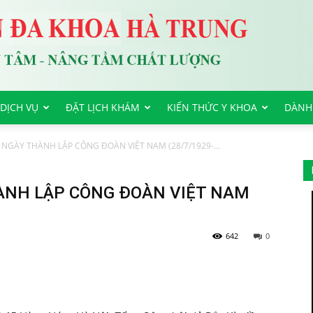
DỊCH VỤ
ĐẶT LỊCH KHÁM
KIẾN THỨC Y KHOA
DÀNH
 NGÀY THÀNH LẬP CÔNG ĐOÀN VIỆT NAM (28/7/1929-...
ÀNH LẬP CÔNG ĐOÀN VIỆT NAM
642
0