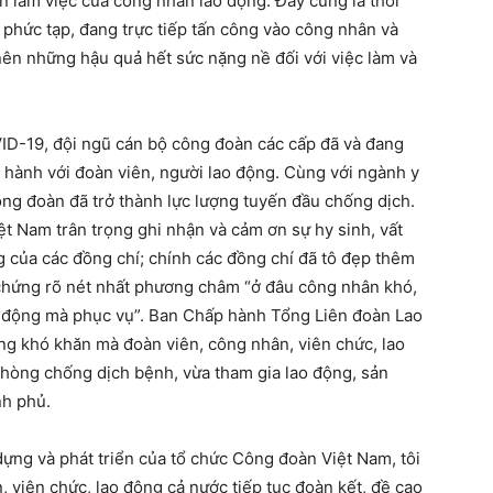
n làm việc của công nhân lao động. Đây cũng là thời
phức tạp, đang trực tiếp tấn công vào công nhân và
ên những hậu quả hết sức nặng nề đối với việc làm và
ID-19, đội ngũ cán bộ công đoàn các cấp đã và đang
 hành với đoàn viên, người lao động. Cùng với ngành y
công đoàn đã trở thành lực lượng tuyến đầu chống dịch.
 Nam trân trọng ghi nhận và cảm ơn sự hy sinh, vất
g của các đồng chí; chính các đồng chí đã tô đẹp thêm
chứng rõ nét nhất phương châm “ở đâu công nhân khó,
ao động mà phục vụ”. Ban Chấp hành Tổng Liên đoàn Lao
g khó khăn mà đoàn viên, công nhân, viên chức, lao
hòng chống dịch bệnh, vừa tham gia lao động, sản
nh phủ.
ựng và phát triển của tổ chức Công đoàn Việt Nam, tôi
, viên chức, lao động cả nước tiếp tục đoàn kết, đề cao