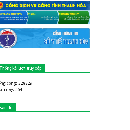
Thống kê lượt truy cập
ổng cộng: 328829
ôm nay: 554
Bản đồ