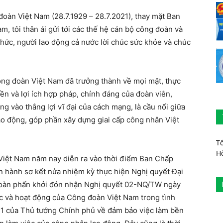
oàn Việt Nam (28.7.1929 – 28.7.2021), thay mặt Ban
 tôi thân ái gửi tới các thế hệ cán bộ công đoàn và
chức, người lao động cả nước lời chúc sức khỏe và chúc
Công đoàn Việt Nam đã trưởng thành về mọi mặt, thực
uyền và lợi ích hợp pháp, chính đáng của đoàn viên,
 vào thắng lợi vĩ đại của cách mạng, là cầu nối giữa
ao động, góp phần xây dựng giai cấp công nhân Việt
T
H
Việt Nam năm nay diễn ra vào thời điểm Ban Chấp
 hành sơ kết nửa nhiệm kỳ thực hiện Nghị quyết Đại
 đoàn phấn khởi đón nhận Nghị quyết 02-NQ/TW ngày
ức và hoạt động của Công đoàn Việt Nam trong tình
21 của Thủ tướng Chính phủ về đảm bảo việc làm bền