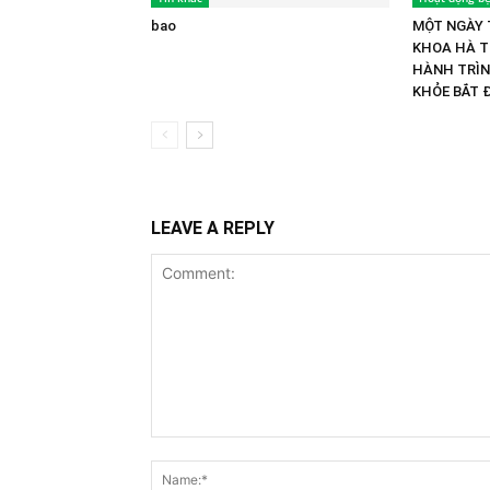
bao
MỘT NGÀY 
KHOA HÀ T
HÀNH TRÌ
KHỎE BẮT 
LEAVE A REPLY