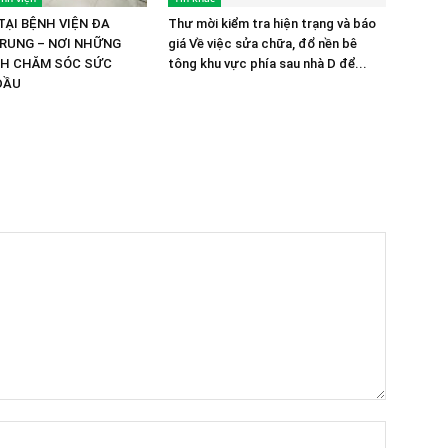
TẠI BỆNH VIỆN ĐA
Thư mời kiểm tra hiện trạng và báo
RUNG – NƠI NHỮNG
giá Về việc sửa chữa, đổ nền bê
NH CHĂM SÓC SỨC
tông khu vực phía sau nhà D để...
ĐẦU