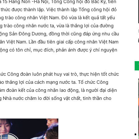
à 15 Hàng Nón -Hà Nội, Tổng Công hội đỏ Bắc Kỳ, tiền
h thức được thành lập. Việc thành lập Tổng công hội đỏ
ng trào công nhân Việt Nam. Đó vừa là kết quả tất yếu
 trào công nhân nước ta, vừa là thắng lợi của đường
Cộng Sản Đông Dương, đồng thời cũng đáp ứng nhu cầu
ân Việt Nam. Lần đầu tiên giai cấp công nhân Việt Nam
ộng có tôn chỉ, mục đích, phản ánh được ý chí nguyện
hức Công đoàn luôn phát huy vai trò, thực hiện tốt chức
ào thắng lợi của cách mạng nước ta. Tổ chức Công
tâm đoàn kết của công nhân lao động, là người đại diện
 Nhà nước chăm lo đời sống vật chất, tinh thần cho