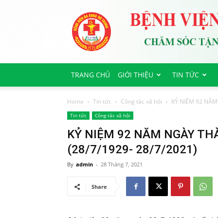
Bệnh
viện
Đa
Khoa
Hà
Trung
TRANG CHỦ
GIỚI THIỆU
TIN TỨC
Home
Tin tức
Công tác xã hội
KỶ NIỆM 92 NĂM
Tin tức
Công tác xã hội
KỶ NIỆM 92 NĂM NGÀY TH
(28/7/1929- 28/7/2021)
By
admin
-
28 Tháng 7, 2021
Share