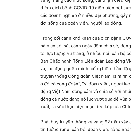
vững, nâng cao mức sống, cải thiện điều kiệ
điểm dịch bệnh COVID-19 diễn biến hết sức 
các doanh nghiệp ở nhiều địa phương, gây n
đời sống của đoàn viên, người lao động.
Trong bối cảnh khó khăn của dịch bệnh COV
bám cơ sở, sát cánh ngày đêm chia sẻ, đồng
tế, lực lượng vũ trang, ở nhiều nơi, cán bộ 
Ban Chấp hành Tổng Liên đoàn Lao động Việt
vả, lao động quên mình, cống hiến thầm lặn
truyền thống Công đoàn Việt Nam, là minh 
ở đó có công đoàn”, “vì đoàn viên, người l
động Việt Nam đồng cảm và chia sẻ với nhữn
động cả nước đang nỗ lực vượt qua để vừa p
xuất, ra sức thực hiện mục tiêu kép của Chí
Phát huy truyền thống vẻ vang 92 năm xây d
tin tưởng rằng, cán bộ, đoàn viên, công nhân