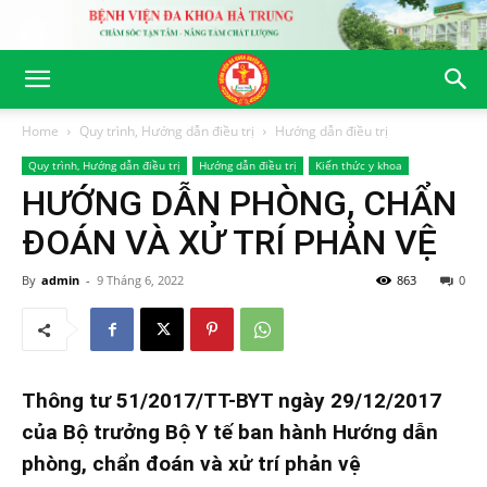
Home
Quy trình, Hướng dẫn điều trị
Hướng dẫn điều trị
Quy trình, Hướng dẫn điều trị
Hướng dẫn điều trị
Kiến thức y khoa
HƯỚNG DẪN PHÒNG, CHẨN
ĐOÁN VÀ XỬ TRÍ PHẢN VỆ
By
admin
-
9 Tháng 6, 2022
863
0
Thông tư 51/2017/TT-BYT ngày 29/12/2017
của Bộ trưởng Bộ Y tế ban hành Hướng dẫn
phòng, chẩn đoán và xử trí phản vệ