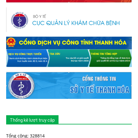
Thống kê lượt truy cập
Tổng cộng: 328814