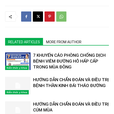
RELATED ARTICLES
MORE FROM AUTHOR
7 KHUYẾN CÁO PHÒNG CHỐNG DỊCH
BỆNH VIÊM ĐƯỜNG HÔ HẤP CẤP
TRONG MÙA ĐÔNG
Kiến thức y khoa
HƯỚNG DẪN CHẨN ĐOÁN VÀ ĐIỀU TRỊ
BỆNH THẦN KINH ĐÁI THÁO ĐƯỜNG
Kiến thức y khoa
HƯỚNG DẪN CHẨN ĐOÁN VÀ ĐIỀU TRỊ
CÚM MÙA