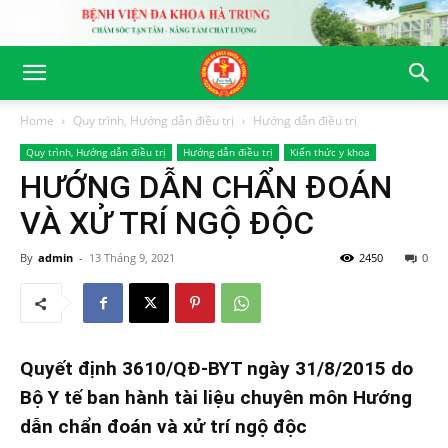
Home
Quy trình, Hướng dẫn điều trị
Hướng dẫn điều trị
Quy trình, Hướng dẫn điều trị
Hướng dẫn điều trị
Kiến thức y khoa
HƯỚNG DẪN CHẨN ĐOÁN
VÀ XỬ TRÍ NGỘ ĐỘC
By
admin
-
13 Tháng 9, 2021
2450
0
Quyết định 3610/QĐ-BYT ngày 31/8/2015 do
Bộ Y tế ban hành tài liệu chuyên môn Hướng
dẫn chẩn đoán và xử trí ngộ độc