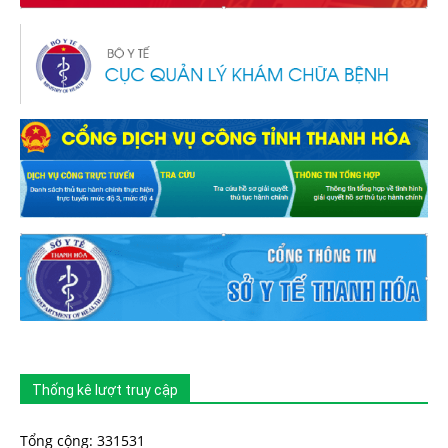
Thống kê lượt truy cập
Tổng cộng: 331531