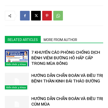
RELATED ARTICLES
MORE FROM AUTHOR
7 KHUYẾN CÁO PHÒNG CHỐNG DỊCH
BỆNH VIÊM ĐƯỜNG HÔ HẤP CẤP
TRONG MÙA ĐÔNG
Kiến thức y khoa
HƯỚNG DẪN CHẨN ĐOÁN VÀ ĐIỀU TRỊ
BỆNH THẦN KINH ĐÁI THÁO ĐƯỜNG
Kiến thức y khoa
HƯỚNG DẪN CHẨN ĐOÁN VÀ ĐIỀU TRỊ
CÚM MÙA