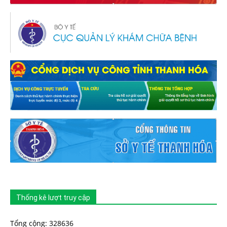
Thống kê lượt truy cập
Tổng cộng: 328636