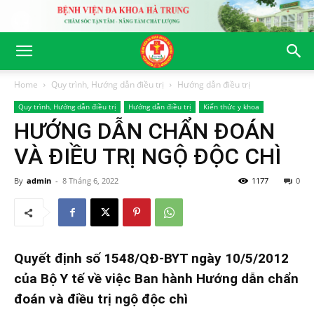
Home
Quy trình, Hướng dẫn điều trị
Hướng dẫn điều trị
Quy trình, Hướng dẫn điều trị
Hướng dẫn điều trị
Kiến thức y khoa
HƯỚNG DẪN CHẨN ĐOÁN
VÀ ĐIỀU TRỊ NGỘ ĐỘC CHÌ
By
admin
-
8 Tháng 6, 2022
1177
0
Quyết định số 1548/QĐ-BYT ngày 10/5/2012
của Bộ Y tế về việc Ban hành Hướng dẫn chẩn
đoán và điều trị ngộ độc chì