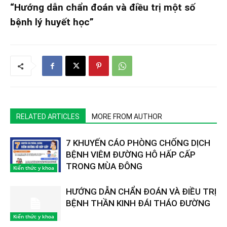
“Hướng dẫn chẩn đoán và điều trị một số
bệnh lý huyết học”
RELATED ARTICLES
MORE FROM AUTHOR
7 KHUYẾN CÁO PHÒNG CHỐNG DỊCH
BỆNH VIÊM ĐƯỜNG HÔ HẤP CẤP
TRONG MÙA ĐÔNG
Kiến thức y khoa
HƯỚNG DẪN CHẨN ĐOÁN VÀ ĐIỀU TRỊ
BỆNH THẦN KINH ĐÁI THÁO ĐƯỜNG
Kiến thức y khoa