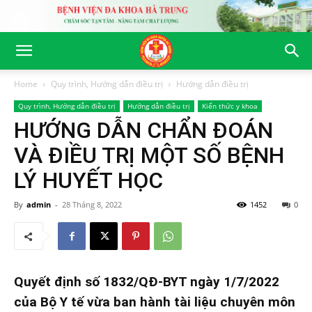
Home
Quy trình, Hướng dẫn điều trị
Hướng dẫn điều trị
Quy trình, Hướng dẫn điều trị
Hướng dẫn điều trị
Kiến thức y khoa
HƯỚNG DẪN CHẨN ĐOÁN
VÀ ĐIỀU TRỊ MỘT SỐ BỆNH
LÝ HUYẾT HỌC
By
admin
-
28 Tháng 8, 2022
1452
0
Quyết định số 1832/QĐ-BYT ngày 1/7/2022
của Bộ Y tế vừa ban hành tài liệu chuyên môn