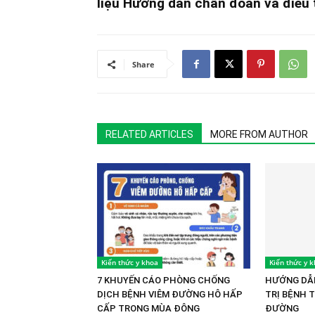
liệu Hướng dẫn chẩn đoán và điều t
Share
RELATED ARTICLES
MORE FROM AUTHOR
Kiến thức y khoa
Kiến thức y 
7 KHUYẾN CÁO PHÒNG CHỐNG
HƯỚNG DẪN
DỊCH BỆNH VIÊM ĐƯỜNG HÔ HẤP
TRỊ BỆNH 
CẤP TRONG MÙA ĐÔNG
ĐƯỜNG