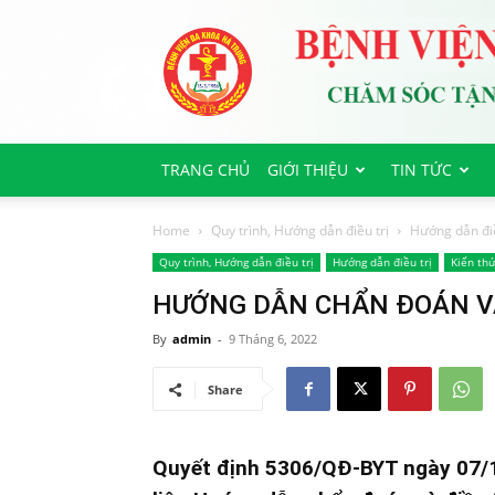
Bệnh
viện
Đa
Khoa
Hà
Trung
TRANG CHỦ
GIỚI THIỆU
TIN TỨC
Home
Quy trình, Hướng dẫn điều trị
Hướng dẫn điề
Quy trình, Hướng dẫn điều trị
Hướng dẫn điều trị
Kiến thứ
HƯỚNG DẪN CHẨN ĐOÁN VÀ 
By
admin
-
9 Tháng 6, 2022
Share
Quyết định 5306/QĐ-BYT ngày 07/1