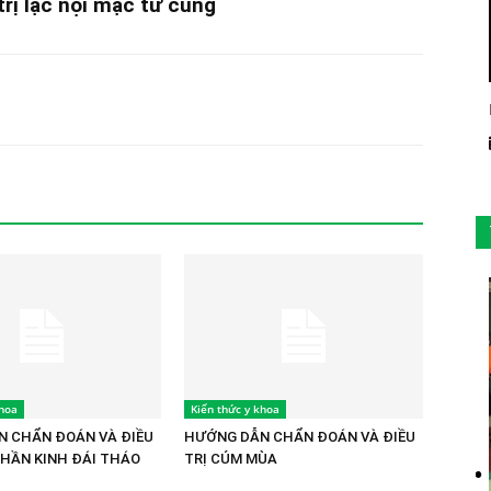
rị lạc nội mạc tử cung
khoa
Kiến thức y khoa
 CHẨN ĐOÁN VÀ ĐIỀU
HƯỚNG DẪN CHẨN ĐOÁN VÀ ĐIỀU
THẦN KINH ĐÁI THÁO
TRỊ CÚM MÙA