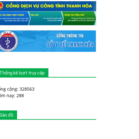
Thống kê lượt truy cập
ổng cộng: 328563
ôm nay: 288
Bản đồ