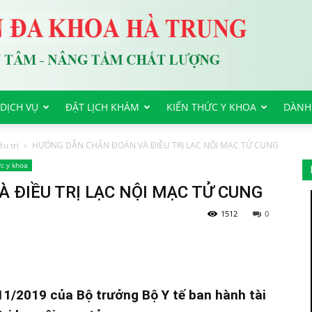
DỊCH VỤ
ĐẶT LỊCH KHÁM
KIẾN THỨC Y KHOA
DÀNH
u trị
HƯỚNG DẪN CHẨN ĐOÁN VÀ ĐIỀU TRỊ LẠC NỘI MẠC TỬ CUNG
c y khoa
ĐIỀU TRỊ LẠC NỘI MẠC TỬ CUNG
1512
0
1/2019 của Bộ trưởng Bộ Y tế ban hành tài