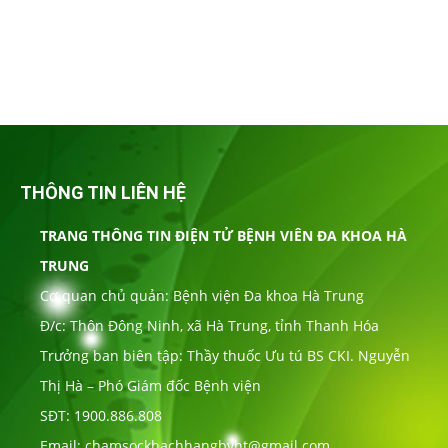
THÔNG TIN LIÊN HỆ
TRANG THÔNG TIN ĐIỆN TỬ BỆNH VIÊN ĐA KHOA HÀ
TRUNG
Cơ quan chủ quản: Bệnh viện Đa khoa Hà Trung
Đ/c: Thôn Đông Ninh, xã Hà Trung, tỉnh Thanh Hóa
Trưởng ban biên tập: Thầy thuốc Ưu tú BS CKI. Nguyễn
Thị Hà – Phó Giám đốc Bệnh viện
SĐT: 1900.886.808
Email: chamsockhachhangbvht@gmail.com