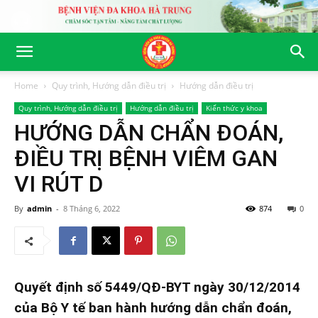
Home
Quy trình, Hướng dẫn điều trị
Hướng dẫn điều trị
Quy trình, Hướng dẫn điều trị
Hướng dẫn điều trị
Kiến thức y khoa
HƯỚNG DẪN CHẨN ĐOÁN,
ĐIỀU TRỊ BỆNH VIÊM GAN
VI RÚT D
By
admin
-
8 Tháng 6, 2022
874
0
Quyết định số 5449/QĐ-BYT ngày 30/12/2014
của Bộ Y tế ban hành hướng dẫn chẩn đoán,