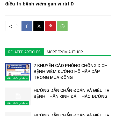
điều trị bệnh viêm gan vi rút D
RELATED ARTICLES
MORE FROM AUTHOR
7 KHUYẾN CÁO PHÒNG CHỐNG DỊCH
BỆNH VIÊM ĐƯỜNG HÔ HẤP CẤP
TRONG MÙA ĐÔNG
Kiến thức y khoa
HƯỚNG DẪN CHẨN ĐOÁN VÀ ĐIỀU TRỊ
BỆNH THẦN KINH ĐÁI THÁO ĐƯỜNG
Kiến thức y khoa
HƯỚNG DẪN CHẨN ĐOÁN VÀ ĐIỀU TRỊ