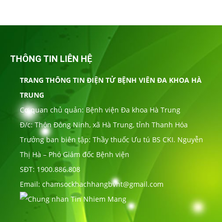
THÔNG TIN LIÊN HỆ
TRANG THÔNG TIN ĐIỆN TỬ BỆNH VIÊN ĐA KHOA HÀ
TRUNG
Cơ quan chủ quản: Bệnh viện Đa khoa Hà Trung
Đ/c: Thôn Đông Ninh, xã Hà Trung, tỉnh Thanh Hóa
Trưởng ban biên tập: Thầy thuốc Ưu tú BS CKI. Nguyễn
Thị Hà – Phó Giám đốc Bệnh viện
SĐT: 1900.886.808
Email: chamsockhachhangbvht@gmail.com