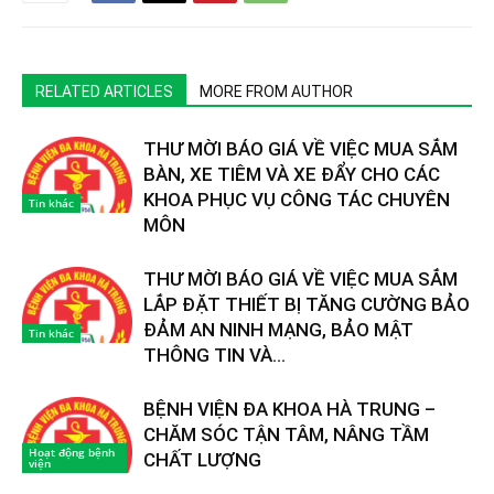
RELATED ARTICLES
MORE FROM AUTHOR
THƯ MỜI BÁO GIÁ VỀ VIỆC MUA SẮM
BÀN, XE TIÊM VÀ XE ĐẨY CHO CÁC
KHOA PHỤC VỤ CÔNG TÁC CHUYÊN
Tin khác
MÔN
THƯ MỜI BÁO GIÁ VỀ VIỆC MUA SẮM
LẮP ĐẶT THIẾT BỊ TĂNG CƯỜNG BẢO
ĐẢM AN NINH MẠNG, BẢO MẬT
Tin khác
THÔNG TIN VÀ...
BỆNH VIỆN ĐA KHOA HÀ TRUNG –
CHĂM SÓC TẬN TÂM, NÂNG TẦM
Hoạt động bệnh
CHẤT LƯỢNG
viện