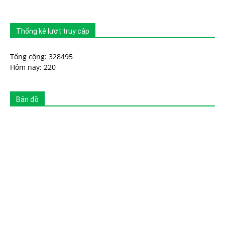
Thống kê lượt truy cập
Tổng cộng: 328495
Hôm nay: 220
Bản đồ