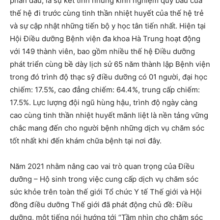
phấn đấu, là sự kết tinh những kinh nghiệm quý báu của
thế hệ đi trước cùng tinh thần nhiệt huyết của thế hệ trẻ
và sự cập nhật những tiến bộ y học tân tiến nhất. Hiện tại
Hội Điều dưỡng Bệnh viện đa khoa Hà Trung hoạt động
với 149 thành viên, bao gồm nhiều thế hệ Điều dưỡng
phát triển cùng bề dày lịch sử 65 năm thành lập Bệnh viện
trong đó trình độ thạc sỹ điều dưỡng có 01 người, đại học
chiếm: 17.5%, cao đẳng chiếm: 64.4%, trung cấp chiếm:
17.5%. Lực lượng đội ngũ hùng hậu, trình độ ngày càng
cao cùng tinh thần nhiệt huyết mãnh liệt là nền tảng vững
chắc mang đến cho người bệnh những dịch vụ chăm sóc
tốt nhất khi đến khám chữa bệnh tại nơi đây.
Năm 2021 nhằm nâng cao vai trò quan trọng của Điều
dưỡng – Hộ sinh trong việc cung cấp dịch vụ chăm sóc
sức khỏe trên toàn thế giới Tổ chức Y tế Thế giới và Hội
đồng điều dưỡng Thế giới đã phát động chủ đề: Điều
dưỡng, một tiếng nói hướng tới “Tầm nhìn cho chăm sóc