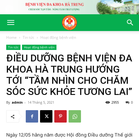
Home
Tin tức
Hoạt động bệnh viện
Tin tức
Hoạt động bệnh viện
ĐIỀU DƯỠNG BỆNH VIỆN ĐA
KHOA HÀ TRUNG HƯỚNG
TỚI “TẦM NHÌN CHO CHĂM
SÓC SỨC KHỎE TƯƠNG LAI”
By
admin
-
14 Tháng 5, 2021
2955
0
Ngày 12/05 hằng năm được Hội đồng Điều dưỡng Thế giới