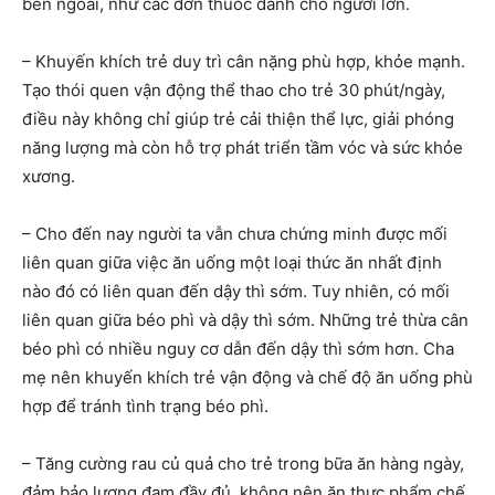
bên ngoài, như các đơn thuốc dành cho người lớn.
– Khuyến khích trẻ duy trì cân nặng phù hợp, khỏe mạnh.
Tạo thói quen vận động thể thao cho trẻ 30 phút/ngày,
điều này không chỉ giúp trẻ cải thiện thể lực, giải phóng
năng lượng mà còn hỗ trợ phát triển tầm vóc và sức khỏe
xương.
– Cho đến nay người ta vẫn chưa chứng minh được mối
liên quan giữa việc ăn uống một loại thức ăn nhất định
nào đó có liên quan đến dậy thì sớm. Tuy nhiên, có mối
liên quan giữa béo phì và dậy thì sớm. Những trẻ thừa cân
béo phì có nhiều nguy cơ dẫn đến dậy thì sớm hơn. Cha
mẹ nên khuyến khích trẻ vận động và chế độ ăn uống phù
hợp để tránh tình trạng béo phì.
– Tăng cường rau củ quả cho trẻ trong bữa ăn hàng ngày,
đảm bảo lượng đạm đầy đủ, không nên ăn thực phẩm chế