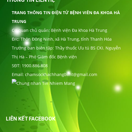
TRANG THÔNG TIN ĐIỆN TỬ BỆNH VIÊN ĐA KHOA HÀ
TRUNG
Cơ quan chủ quản: Bệnh viện Đa khoa Hà Trung
Đ/c: Thôn Đông Ninh, xã Hà Trung, tỉnh Thanh Hóa
Trưởng ban biên tập: Thầy thuốc Ưu tú BS CKI. Nguyễn
Thị Hà – Phó Giám đốc Bệnh viện
SĐT: 1900.886.808
Email: chamsockhachhangbvht@gmail.com
LIÊN KẾT FACEBOOK