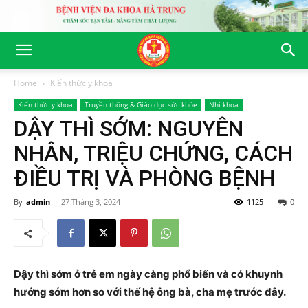
Home
Kiến thức y khoa
Kiến thức y khoa
Truyền thông & Giáo dục sức khỏe
Nhi khoa
DẬY THÌ SỚM: NGUYÊN
NHÂN, TRIỆU CHỨNG, CÁCH
ĐIỀU TRỊ VÀ PHÒNG BỆNH
By
admin
-
27 Tháng 3, 2024
1125
0
Dậy thì sớm ở trẻ em ngày càng phổ biến và có khuynh
hướng sớm hơn so với thế hệ ông bà, cha mẹ trước đây.