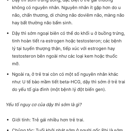
không có nguyên nhân. Nguyên nhân ít gặp hơn do u
não, chấn thương, di chứng não doviêm não, màng não
hay bất thường não bẩm sinh.
Dậy thì sớm ngoại biên có thể do khối u ở buồng trứng,
tinh hoàn tiết ra estrogen hoặc testosteron; các bệnh
lý tại tuyến thượng thận, tiếp xúc với estrogen hay
testosteron bên ngoài như các loại kem hoặc thuốc
mỡ.
Ngoài ra, ở trẻ trai còn có một số nguyên nhân khác
như: U tế bào mầm tiết beta-HCG, dậy thì sớm ở trẻ trai
do yếu tố gia đình (một bệnh lý đột biến gen).
Yếu tố nguy cơ của dậy thì sớm là gì?
Giới tính: Trẻ gái nhiều hơn trẻ trai.
Chủng tộc: Tuổi khởi phát sớm ở người gốc Phi là sớm