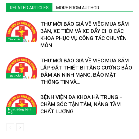
RELATED ARTICLES
MORE FROM AUTHOR
THƯ MỜI BÁO GIÁ VỀ VIỆC MUA SẮM
BÀN, XE TIÊM VÀ XE ĐẨY CHO CÁC
KHOA PHỤC VỤ CÔNG TÁC CHUYÊN
Tin khác
MÔN
THƯ MỜI BÁO GIÁ VỀ VIỆC MUA SẮM
LẮP ĐẶT THIẾT BỊ TĂNG CƯỜNG BẢO
ĐẢM AN NINH MẠNG, BẢO MẬT
Tin khác
THÔNG TIN VÀ...
BỆNH VIỆN ĐA KHOA HÀ TRUNG –
CHĂM SÓC TẬN TÂM, NÂNG TẦM
Hoạt động bệnh
CHẤT LƯỢNG
viện