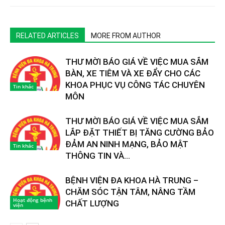
RELATED ARTICLES
MORE FROM AUTHOR
THƯ MỜI BÁO GIÁ VỀ VIỆC MUA SẮM
BÀN, XE TIÊM VÀ XE ĐẨY CHO CÁC
KHOA PHỤC VỤ CÔNG TÁC CHUYÊN
Tin khác
MÔN
THƯ MỜI BÁO GIÁ VỀ VIỆC MUA SẮM
LẮP ĐẶT THIẾT BỊ TĂNG CƯỜNG BẢO
ĐẢM AN NINH MẠNG, BẢO MẬT
Tin khác
THÔNG TIN VÀ...
BỆNH VIỆN ĐA KHOA HÀ TRUNG –
CHĂM SÓC TẬN TÂM, NÂNG TẦM
Hoạt động bệnh
CHẤT LƯỢNG
viện