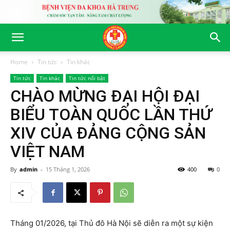
Home
Tin tức
Tin khác
Tin tức
Tin khác
Tin tức nổi bật
CHÀO MỪNG ĐẠI HỘI ĐẠI
BIỂU TOÀN QUỐC LẦN THỨ
XIV CỦA ĐẢNG CỘNG SẢN
VIỆT NAM
By
admin
-
15 Tháng 1, 2026
400
0
Tháng 01/2026, tại Thủ đô Hà Nội sẽ diễn ra một sự kiện