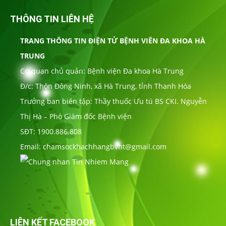
THÔNG TIN LIÊN HỆ
TRANG THÔNG TIN ĐIỆN TỬ BỆNH VIÊN ĐA KHOA HÀ
TRUNG
Cơ quan chủ quản: Bệnh viện Đa khoa Hà Trung
Đ/c: Thôn Đông Ninh, xã Hà Trung, tỉnh Thanh Hóa
Trưởng ban biên tập: Thầy thuốc Ưu tú BS CKI. Nguyễn
Thị Hà – Phó Giám đốc Bệnh viện
SĐT: 1900.886.808
Email: chamsockhachhangbvht@gmail.com
LIÊN KẾT FACEBOOK