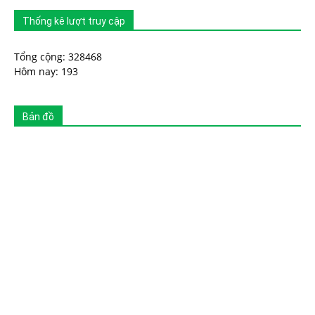
Thống kê lượt truy cập
Tổng cộng: 328468
Hôm nay: 193
Bản đồ