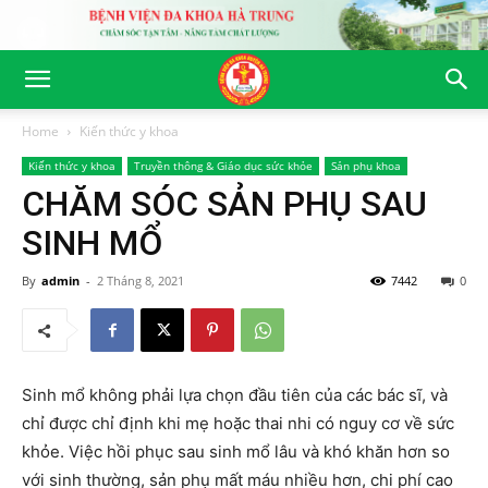
Home
Kiến thức y khoa
Kiến thức y khoa
Truyền thông & Giáo dục sức khỏe
Sản phụ khoa
CHĂM SÓC SẢN PHỤ SAU
SINH MỔ
By
admin
-
2 Tháng 8, 2021
7442
0
Sinh mổ không phải lựa chọn đầu tiên của các bác sĩ, và
chỉ được chỉ định khi mẹ hoặc thai nhi có nguy cơ về sức
khỏe. Việc hồi phục sau sinh mổ lâu và khó khăn hơn so
với sinh thường, sản phụ mất máu nhiều hơn, chi phí cao