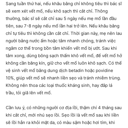
Sang tuần thứ hai, nếu khâu bằng chỉ không tiêu thì bác sĩ
sẽ xem xét vết mổ, nếu khô sạch thì cắt chỉ. Thông
thường, bác sĩ sẽ cắt chỉ sau 5 ngày nếu mẹ mổ lần đầu
tiên, sau 7-8 ngày nếu mổ lần hai trở lên. Nếu khâu bằng
chỉ tự tiêu thì không cần cắt chỉ. Thời gian này, mẹ nên lau
người bằng nước ấm hoặc tắm nhanh chóng, tránh việc
ngâm cơ thể trong bồn tắm khiến vết mổ bị ướt. Sau khi
tắm xong, dùng bông sạch thấm khô vết mổ, để vết mổ hở
không cần băng kín, giữ cho vết mổ luôn khô sạch. Có thể
vệ sinh vết mổ bằng dung dịch betadin hoặc povidine
10%, giúp vết mổ sẽ nhanh liền sẹo và tránh nhiễm trùng.
Không nên thoa các loại thuốc kháng sinh, hay đắp lá
trầu, tỏi giã lên vết mổ.
Cần lưu ý, có những người cơ địa lồi, thậm chí 4 tháng sau
khi cắt chỉ, mới nhú sẹo lồi. Sẹo lồi là vết mổ sau khi liền
sẽ lồi hẳn ra khỏi mặt da, có màu sậm hoặc hơi tím, khi