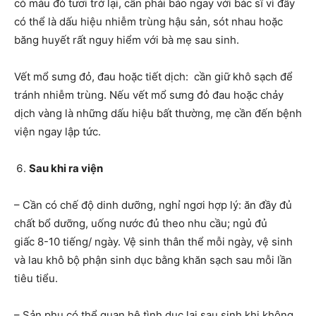
có màu đỏ tươi trở lại, cần phải báo ngay với bác sĩ vì đây
có thể là dấu hiệu nhiễm trùng hậu sản, sót nhau hoặc
băng huyết rất nguy hiểm với bà mẹ sau sinh.
Vết mổ sưng đỏ, đau hoặc tiết dịch: cần giữ khô sạch để
tránh nhiễm trùng. Nếu vết mổ sưng đỏ đau hoặc chảy
dịch vàng là những dấu hiệu bất thường, mẹ cần đến bệnh
viện ngay lập tức.
Sau khi ra viện
– Cần có chế độ dinh dưỡng, nghỉ ngơi hợp lý: ăn đầy đủ
chất bổ dưỡng, uống nước đủ theo nhu cầu; ngủ đủ
giấc 8-10 tiếng/ ngày. Vệ sinh thân thể mỗi ngày, vệ sinh
và lau khô bộ phận sinh dục bằng khăn sạch sau mỗi lần
tiêu tiểu.
– Sản phụ có thể quan hệ tình dục lại sau sinh khi không