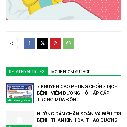
RELATED ARTICLES
MORE FROM AUTHOR
7 KHUYẾN CÁO PHÒNG CHỐNG DỊCH
BỆNH VIÊM ĐƯỜNG HÔ HẤP CẤP
TRONG MÙA ĐÔNG
Kiến thức y khoa
HƯỚNG DẪN CHẨN ĐOÁN VÀ ĐIỀU TRỊ
BỆNH THẦN KINH ĐÁI THÁO ĐƯỜNG