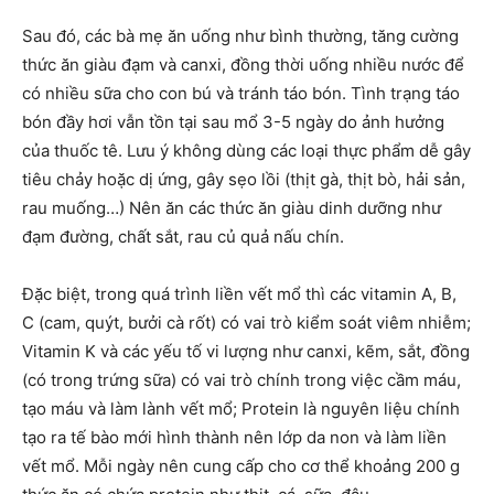
Sau đó, các bà mẹ ăn uống như bình thường, tăng cường
thức ăn giàu đạm và canxi, đồng thời uống nhiều nước để
có nhiều sữa cho con bú và tránh táo bón. Tình trạng táo
bón đầy hơi vẫn tồn tại sau mổ 3-5 ngày do ảnh hưởng
của thuốc tê. Lưu ý không dùng các loại thực phẩm dễ gây
tiêu chảy hoặc dị ứng, gây sẹo lồi (thịt gà, thịt bò, hải sản,
rau muống…) Nên ăn các thức ăn giàu dinh dưỡng như
đạm đường, chất sắt, rau củ quả nấu chín.
Đặc biệt, trong quá trình liền vết mổ thì các vitamin A, B,
C (cam, quýt, bưởi cà rốt) có vai trò kiểm soát viêm nhiễm;
Vitamin K và các yếu tố vi lượng như canxi, kẽm, sắt, đồng
(có trong trứng sữa) có vai trò chính trong việc cầm máu,
tạo máu và làm lành vết mổ; Protein là nguyên liệu chính
tạo ra tế bào mới hình thành nên lớp da non và làm liền
vết mổ. Mỗi ngày nên cung cấp cho cơ thể khoảng 200 g